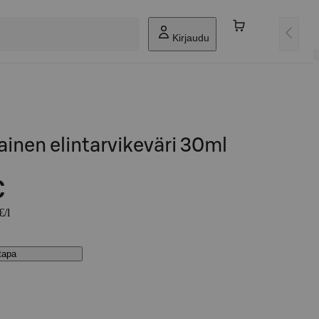
Kirjaudu
ainen elintarvikeväri 30ml
€
€/l
stapa