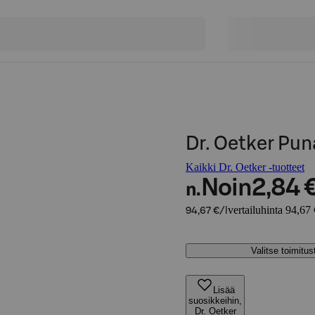
Dr. Oetker Pun
Kaikki Dr. Oetker -tuotteet
Noin
2,84 
n.
vertailuhinta 94,67 
94,67 €/l
Valitse toimitu
Lisää
suosikkeihin,
Dr. Oetker