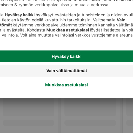
Perustuotteet leivontaan