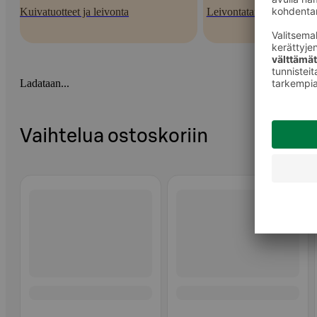
Kuivatuotteet ja leivonta
Leivontatarvikkeet
Ladataan...
Vaihtelua ostoskoriin
Ohita listaus