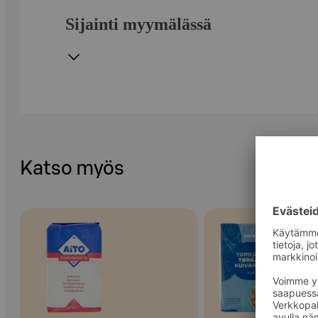
Sijainti myymälässä
Katso myös