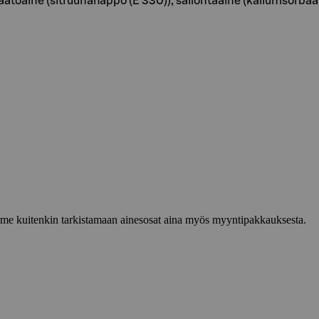
äätöaine (sitruunahappo (E 330)), säilöntäaine (kaliumsorbaat
lemme kuitenkin tarkistamaan ainesosat aina myös myyntipakkauksesta.