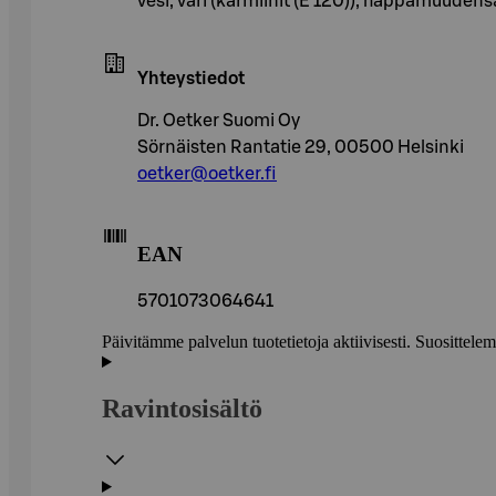
vesi, väri (karmiinit (E 120)), happamuudens
Yhteystiedot
Dr. Oetker Suomi Oy
Sörnäisten Rantatie 29, 00500 Helsinki
oetker@oetker.fi
EAN
5701073064641
Päivitämme palvelun tuotetietoja aktiivisesti. Suositte
Ravintosisältö