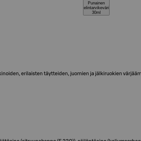
Punainen
elintarvikeväri
30ml
kinoiden, erilaisten täytteiden, juomien ja jälkiruokien värjää