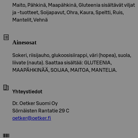
Maito, Pähkinä, Maapähkinä, Gluteenia sisältävät viljat
ja -tuotteet, Soijapavut, Ohra, Kaura, Speltti, Ruis,
Mantelit, Vehnä
Ainesosat
Sokeri, riisijauho, glukoosisiirappi, väri (hopea), suola,
liivate (nauta). Saattaa sisältää: GLUTEENIA,
MAAPÄHKINÄÄ, SOIJAA, MAITOA, MANTELIA.
Yhteystiedot
Dr. Oetker Suomi Oy
Sörnäisten Rantatie 29 C
oetker@oetker.fi