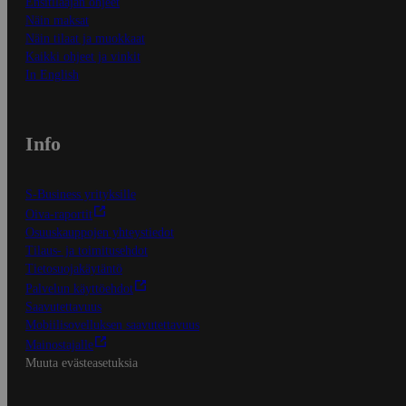
Ensitilaajan ohjeet
Näin maksat
Näin tilaat ja muokkaat
Kaikki ohjeet ja vinkit
In English
Info
S-Business yrityksille
Oiva-raportit
Osuuskauppojen yhteystiedot
Tilaus- ja toimitusehdot
Tietosuojakäytäntö
Palvelun käyttöehdot
Saavutettavuus
Mobiilisovelluksen saavutettavuus
Mainostajalle
Muuta evästeasetuksia