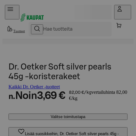
Hyppää sisältöön
Tuotteet
Dr. Oetker Soft silver pearls
45g -koristerakeet
Kaikki Dr. Oetker -tuotteet
vertailuhinta 82,00
Noin
3,69 €
82,00 €/kg
n.
€/kg
Valitse toimitustapa
Lisää suosikkeihin, Dr. Oetker Soft silver pearls 45g -