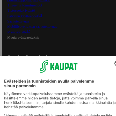
Osuuskauppojen yhteystiedot
Tilaus- ja toimitusehdot
Tietosuojakäytäntö
Palvelun käyttöehdot
Saavutettavuus
Mobiilisovelluksen saavutettavuus
Mainostajalle
Muuta evästeasetuksia
S-ryhmän palvelut
S-ryhmä
Asiakasomistajuus
Yhteishyvä Ruoka -sovellus
S-ostoslista -sovellus
Prisma.fi
Sokos.fi
S-Pankki
Yhteishyvä