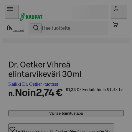
Hyppää sisältöön
Tuotteet
Dr. Oetker Vihreä
elintarvikeväri 30ml
Kaikki Dr. Oetker -tuotteet
vertailuhinta 91,33 €/l
Noin
2,74 €
91,33 €/l
n.
Valitse toimitustapa
Lisää suosikkeihin, Dr. Oetker Vihreä elintarvikeväri 30ml