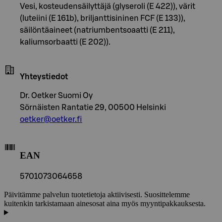
Vesi, kosteudensäilyttäjä (glyseroli (E 422)), värit
(luteiini (E 161b), briljanttisininen FCF (E 133)),
säilöntäaineet (natriumbentsoaatti (E 211),
kaliumsorbaatti (E 202)).
Yhteystiedot
Dr. Oetker Suomi Oy
Sörnäisten Rantatie 29, 00500 Helsinki
oetker@oetker.fi
EAN
5701073064658
Päivitämme palvelun tuotetietoja aktiivisesti. Suosittelemme
kuitenkin tarkistamaan ainesosat aina myös myyntipakkauksesta.