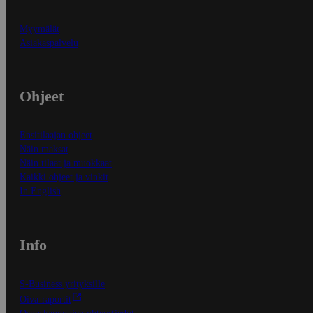
Myymälät
Asiakaspalvelu
Ohjeet
Ensitilaajan ohjeet
Näin maksat
Näin tilaat ja muokkaat
Kaikki ohjeet ja vinkit
In English
Info
S-Business yrityksille
Oiva-raportit