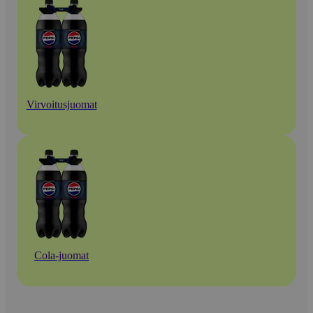
Virvoitusjuomat
Cola-juomat