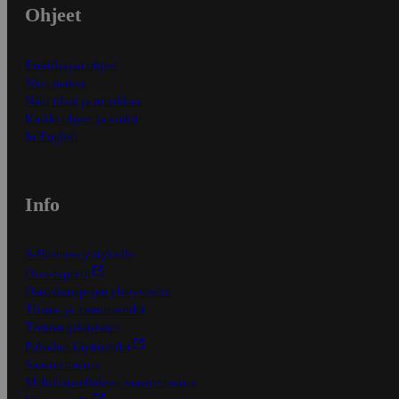
Ohjeet
Ensitilaajan ohjeet
Näin maksat
Näin tilaat ja muokkaat
Kaikki ohjeet ja vinkit
In English
Info
S-Business yrityksille
Oiva-raportit
Osuuskauppojen yhteystiedot
Tilaus- ja toimitusehdot
Tietosuojakäytäntö
Palvelun käyttöehdot
Saavutettavuus
Mobiilisovelluksen saavutettavuus