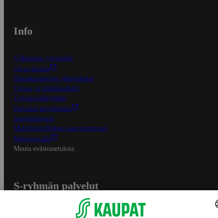
Info
S-Business yrityksille
Oiva-raportit
Osuuskauppojen yhteystiedot
Tilaus- ja toimitusehdot
Tietosuojakäytäntö
Palvelun käyttöehdot
Saavutettavuus
Mobiilisovelluksen saavutettavuus
Mainostajalle
Muuta evästeasetuksia
S-ryhmän palvelut
S-ryhmä