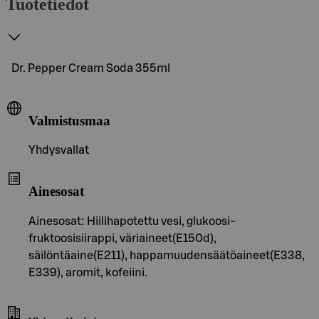
Tuotetiedot
Dr. Pepper Cream Soda 355ml
Valmistusmaa
Yhdysvallat
Ainesosat
Ainesosat: Hiilihapotettu vesi, glukoosi-
fruktoosisiirappi, väriaineet(E150d),
säilöntäaine(E211), happamuudensäätöaineet(E338,
E339), aromit, kofeiini.