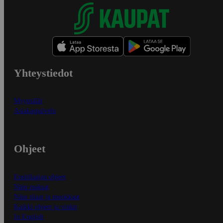
Yhteystiedot
Myymälät
Asiakaspalvelu
Ohjeet
Ensitilaajan ohjeet
Näin maksat
Näin tilaat ja muokkaat
Kaikki ohjeet ja vinkit
In English