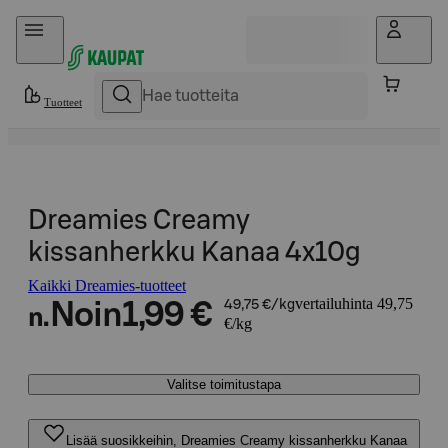
Hyppää sisältöön
Tuotteet
Dreamies Creamy
kissanherkku Kanaa 4x10g
Kaikki Dreamies-tuotteet
vertailuhinta 49,75
Noin
1,99 €
49,75 €/kg
n.
€/kg
Valitse toimitustapa
Lisää suosikkeihin, Dreamies Creamy kissanherkku Kanaa