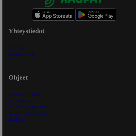
Yhteystiedot
Myymälät
Asiakaspalvelu
Ohjeet
Ensitilaajan ohjeet
Näin maksat
Näin tilaat ja muokkaat
Kaikki ohjeet ja vinkit
In English