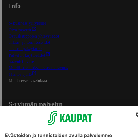
Info
S-Business yrityksille
Oiva-raportit
Osuuskauppojen yhteystiedot
Tilaus- ja toimitusehdot
Tietosuojakäytäntö
Palvelun käyttöehdot
Saavutettavuus
Mobiilisovelluksen saavutettavuus
Mainostajalle
Muuta evästeasetuksia
S-ryhmän palvelut
S-ryhmä
Asiakasomistajuus
Yhteishyvä Ruoka -sovellus