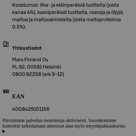
Koostumus: liha- ja eläinperäisiä tuotteita (josta
kanaa 4%), kasviperäisiä tuotteita, rasvoja ja öljyjä,
maitoa ja maitovalmisteita (josta maitoproteiinia
0.5%).
Yhteystiedot
Mars Finland Oy
PL 82, 00581 Helsinki
0800 92258 (ark 9-12)
EAN
4008429151156
Päivitämme palvelun tuotetietoja aktiivisesti. Suosittelemme
kuitenkin tarkistamaan ainesosat aina myös myyntipakkauksesta.