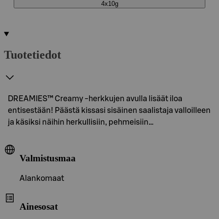
4x10g
Tuotetiedot
DREAMIES™ Creamy -herkkujen avulla lisäät iloa
entisestään! Päästä kissasi sisäinen saalistaja valloilleen
ja käsiksi näihin herkullisiin, pehmeisiin…
Valmistusmaa
Alankomaat
Ainesosat