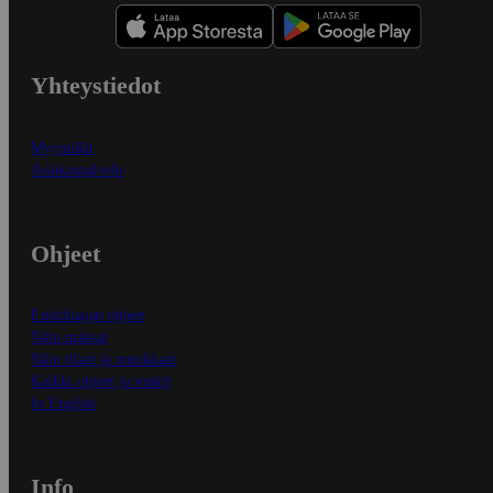
Yhteystiedot
Myymälät
Asiakaspalvelu
Ohjeet
Ensitilaajan ohjeet
Näin maksat
Näin tilaat ja muokkaat
Kaikki ohjeet ja vinkit
In English
Info