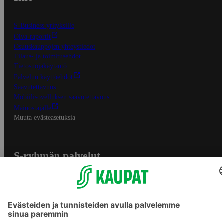
S-Business yrityksille
Oiva-raportit
Osuuskauppojen yhteystiedot
Tilaus- ja toimitusehdot
Tietosuojakäytäntö
Palvelun käyttöehdot
Saavutettavuus
Mobiilisovelluksen saavutettavuus
Mainostajalle
Muuta evästeasetuksia
S-ryhmän palvelut
S-ryhmä
Asiakasomistajuus
Yhteishyvä Ruoka -sovellus
S-ostoslista -sovellus