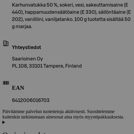
Karhunvatukka 50 %, sokeri, vesi, sakeuttamisaine (E
440), happamuudensäätöaine (E 330), säilöntäaine (E
202), vanilliini, vaniljatanko. 100 g tuotetta sisältää 50
g marjaa.
Yhteystiedot
Saarioinen Oy
PL 108, 33101 Tampere, Finland
EAN
6412006016703
Päivitämme palvelun tuotetietoja aktiivisesti. Suosittelemme
kuitenkin tarkistamaan ainesosat aina myös myyntipakkauksesta.