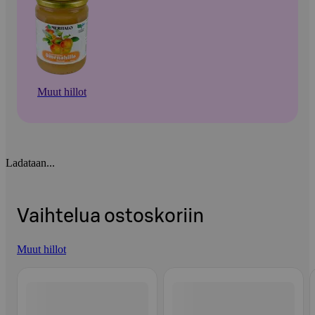
Muut hillot
Ladataan...
Vaihtelua ostoskoriin
Muut hillot
Ohita listaus