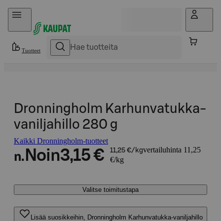
Hyppää sisältöön
Tuotteet
Dronningholm Karhunvatukka-
vaniljahillo 280 g
Kaikki Dronningholm-tuotteet
vertailuhinta 11,25
Noin
3,15 €
11,25 €/kg
n.
€/kg
Valitse toimitustapa
Lisää suosikkeihin, Dronningholm Karhunvatukka-vaniljahillo