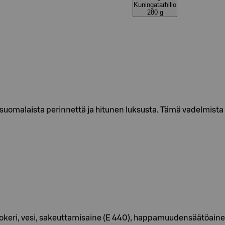
Kuningatarhillo
280 g
 suomalaista perinnettä ja hitunen luksusta. Tämä vadelmista 
okeri, vesi, sakeuttamisaine (E 440), happamuudensäätöaine (E