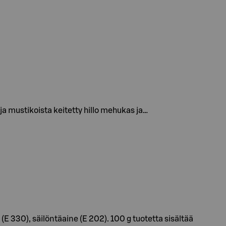
ja mustikoista keitetty hillo mehukas ja…
 330), säilöntäaine (E 202). 100 g tuotetta sisältää