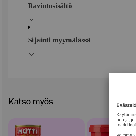
Ravintosisältö
Sijainti myymälässä
Katso myös