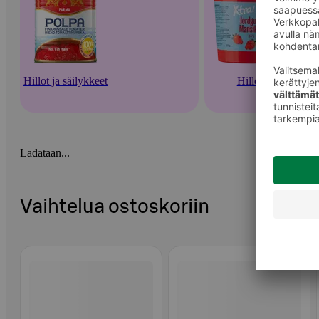
Hillot ja säilykkeet
Hillot
Ladataan...
Vaihtelua ostoskoriin
Ohita listaus