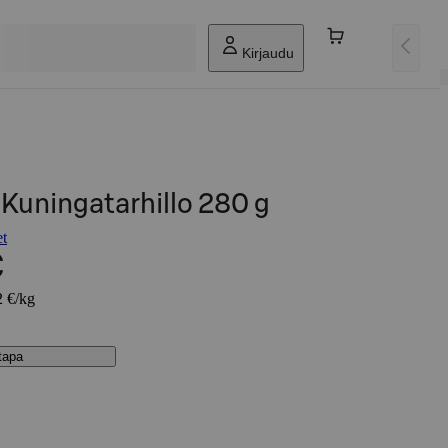
Kirjaudu
Kuningatarhillo 280 g
et
€
2 €/kg
stapa