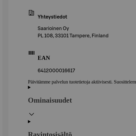
Yhteystiedot
Saarioinen Oy
PL 108, 33101 Tampere, Finland
EAN
6412000016617
Päivitämme palvelun tuotetietoja aktiivisesti. Suositte
Ominaisuudet
Ravintosisältö