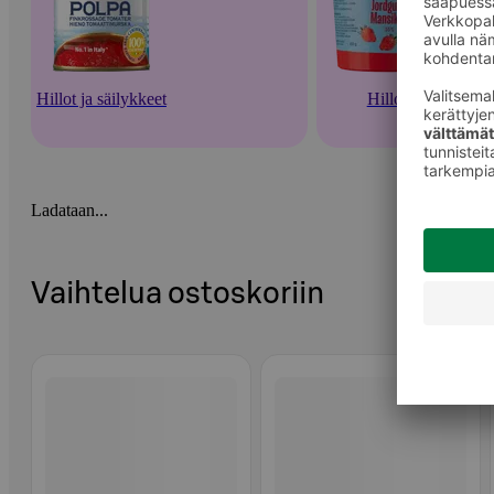
Hillot ja säilykkeet
Hillot
Ladataan...
Vaihtelua ostoskoriin
Ohita listaus