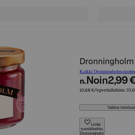
Dronningholm 
Kaikki Dronningholm-tuotte
Noin
2,99 
n.
vertailuhinta 10,
10,68 €/kg
Valitse toimitu
Lisää
suosikkeihin,
Dronningholm