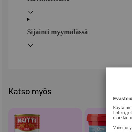
Sijainti myymälässä
Katso myös