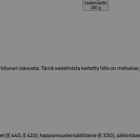
Vadelmahillo
280 g
 hitunen luksusta. Tämä vadelmista keitetty hillo on mehukas 
et (E 440, E 410), happamuudensäätöaine (E 330), säilöntäaine