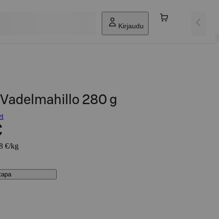
Kirjaudu
Vadelmahillo 280 g
et
€
68 €/kg
stapa