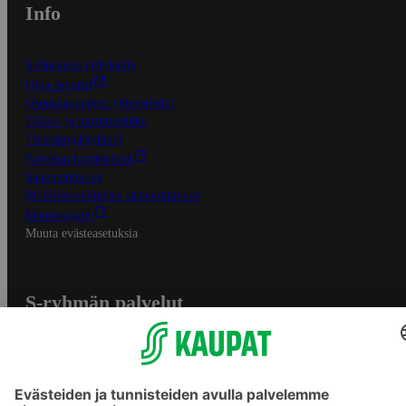
Info
S-Business yrityksille
Oiva-raportit
Osuuskauppojen yhteystiedot
Tilaus- ja toimitusehdot
Tietosuojakäytäntö
Palvelun käyttöehdot
Saavutettavuus
Mobiilisovelluksen saavutettavuus
Mainostajalle
Muuta evästeasetuksia
S-ryhmän palvelut
S-ryhmä
Asiakasomistajuus
Yhteishyvä Ruoka -sovellus