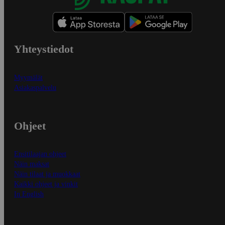
Yhteystiedot
Myymälät
Asiakaspalvelu
Ohjeet
Ensitilaajan ohjeet
Näin maksat
Näin tilaat ja muokkaat
Kaikki ohjeet ja vinkit
In English