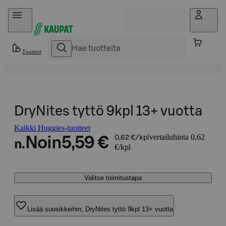
Hyppää sisältöön
Tuotteet
DryNites tyttö 9kpl 13+ vuotta
Kaikki Huggies-tuotteet
vertailuhinta 0,62
Noin
5,59 €
0,62 €/kpl
n.
€/kpl
Valitse toimitustapa
Lisää suosikkeihin, DryNites tyttö 9kpl 13+ vuotta