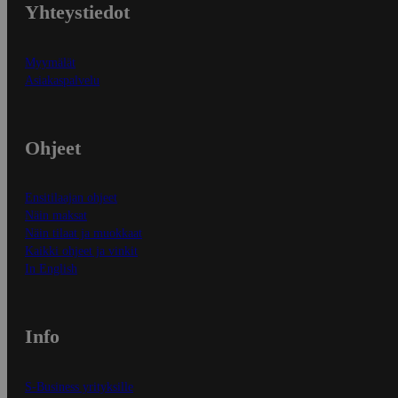
Yhteystiedot
Myymälät
Asiakaspalvelu
Ohjeet
Ensitilaajan ohjeet
Näin maksat
Näin tilaat ja muokkaat
Kaikki ohjeet ja vinkit
In English
Info
S-Business yrityksille