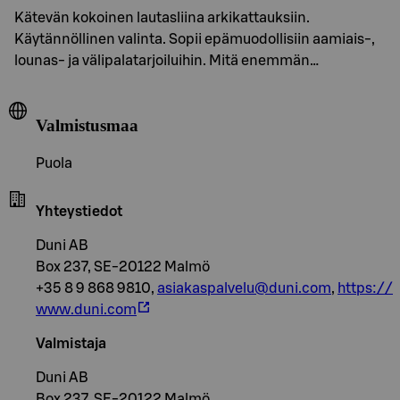
Kätevän kokoinen lautasliina arkikattauksiin.
Käytännöllinen valinta. Sopii epämuodollisiin aamiais-,
lounas- ja välipalatarjoiluihin. Mitä enemmän…
Valmistusmaa
Puola
Yhteystiedot
Duni AB
Box 237, SE-20122 Malmö
+35 8 9 868 9810,
asiakaspalvelu@duni.com
,
https://
www.duni.com
Valmistaja
Duni AB
Box 237, SE-20122 Malmö