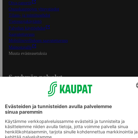
Oiva-raportit
Osuuskauppojen yhteystiedot
Tilaus- ja toimitusehdot
Tietosuojakäytäntö
Palvelun käyttöehdot
Saavutettavuus
Mobiilisovelluksen saavutettavuus
Mainostajalle
Muuta evästeasetuksia
S-ryhmän palvelut
S-ryhmä
Asiakasomistajuus
Yhteishyvä Ruoka -sovellus
S-ostoslista -sovellus
Prisma.fi
Sokos.fi
S-Pankki