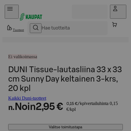
Hyppää sisältöön
Tuotteet
Ei valikoimassa
DUNI Tissue-lautasliina 33 x 33
cm Sunny Day keltainen 3-krs,
20 kpl
Kaikki Duni-tuotteet
vertailuhinta 0,15
Noin
2,95 €
0,15 €/kpl
n.
€/kpl
Valitse toimitustapa