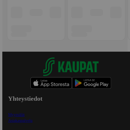
Yhteystiedot
Myymälät
Asiakaspalvelu