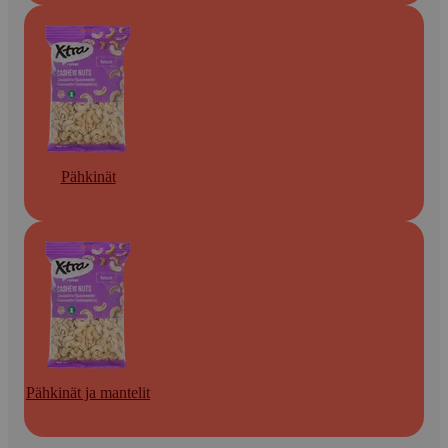
Pähkinät
Pähkinät ja mantelit