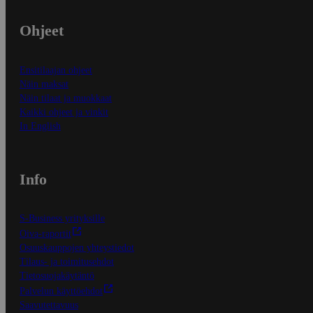
Ohjeet
Ensitilaajan ohjeet
Näin maksat
Näin tilaat ja muokkaat
Kaikki ohjeet ja vinkit
In English
Info
S-Business yrityksille
Oiva-raportit
Osuuskauppojen yhteystiedot
Tilaus- ja toimitusehdot
Tietosuojakäytäntö
Palvelun käyttöehdot
Saavutettavuus