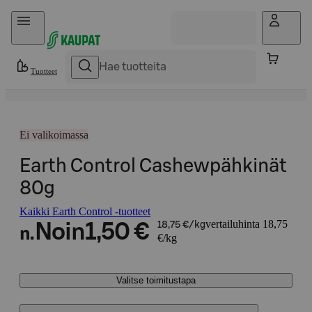
Hyppää sisältöön
Tuotteet
Ei valikoimassa
Earth Control Cashewpähkinät
80g
Kaikki Earth Control -tuotteet
vertailuhinta 18,75
Noin
1,50 €
18,75 €/kg
n.
€/kg
Valitse toimitustapa