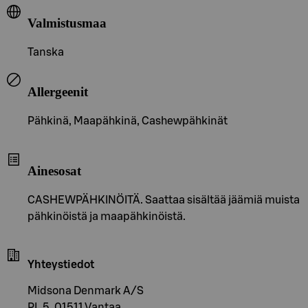
Valmistusmaa
Tanska
Allergeenit
Pähkinä, Maapähkinä, Cashewpähkinät
Ainesosat
CASHEWPÄHKINÖITÄ. Saattaa sisältää jäämiä muista
pähkinöistä ja maapähkinöistä.
Yhteystiedot
Midsona Denmark A/S
PL 5, 01511 Vantaa