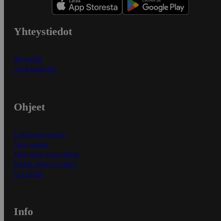
Yhteystiedot
Myymälät
Asiakaspalvelu
Ohjeet
Ensitilaajan ohjeet
Näin maksat
Näin tilaat ja muokkaat
Kaikki ohjeet ja vinkit
In English
Info