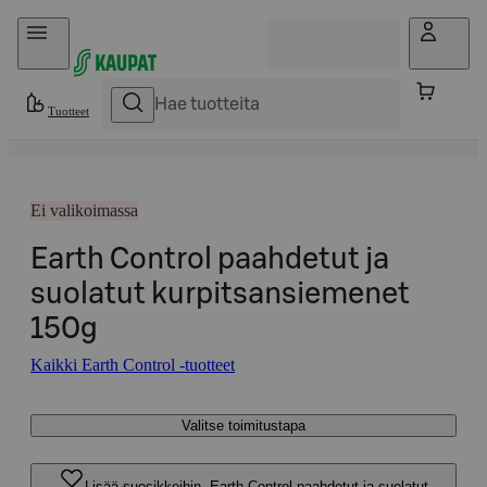
Hyppää sisältöön
Tuotteet
Ei valikoimassa
Earth Control paahdetut ja
suolatut kurpitsansiemenet
150g
Kaikki Earth Control -tuotteet
Valitse toimitustapa
Lisää suosikkeihin, Earth Control paahdetut ja suolatut