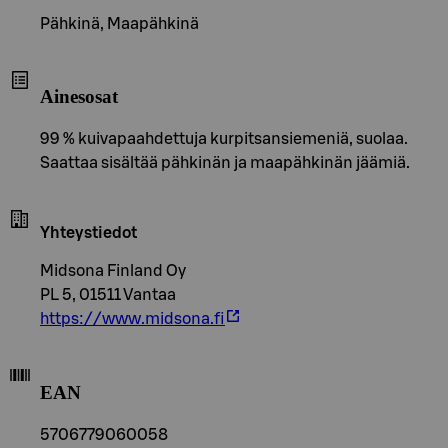
Pähkinä, Maapähkinä
Ainesosat
99 % kuivapaahdettuja kurpitsansiemeniä, suolaa.
Saattaa sisältää pähkinän ja maapähkinän jäämiä.
Yhteystiedot
Midsona Finland Oy
PL 5, 01511 Vantaa
https://www.midsona.fi
EAN
5706779060058