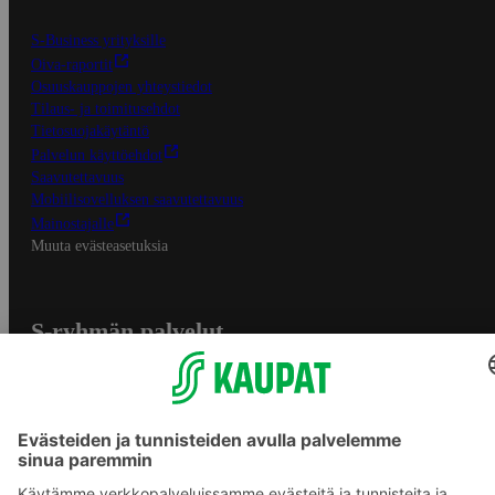
S-Business yrityksille
Oiva-raportit
Osuuskauppojen yhteystiedot
Tilaus- ja toimitusehdot
Tietosuojakäytäntö
Palvelun käyttöehdot
Saavutettavuus
Mobiilisovelluksen saavutettavuus
Mainostajalle
Muuta evästeasetuksia
S-ryhmän palvelut
S-ryhmä
Asiakasomistajuus
Yhteishyvä Ruoka -sovellus
S-ostoslista -sovellus
Prisma.fi