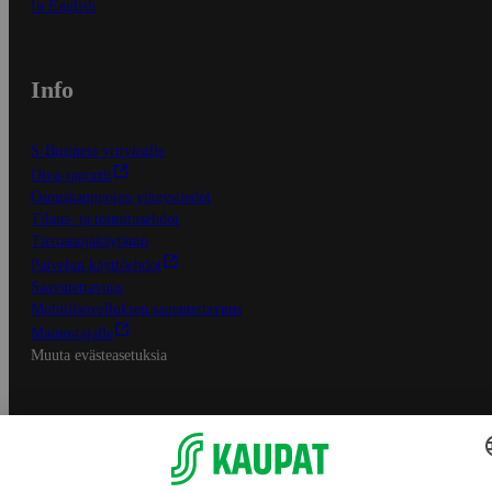
In English
Info
S-Business yrityksille
Oiva-raportit
Osuuskauppojen yhteystiedot
Tilaus- ja toimitusehdot
Tietosuojakäytäntö
Palvelun käyttöehdot
Saavutettavuus
Mobiilisovelluksen saavutettavuus
Mainostajalle
Muuta evästeasetuksia
S-ryhmän palvelut