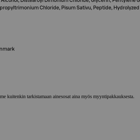
 Alcohol, Distearoyl Dimonium Chloride, Glycerin, Pentylene 
opyltrimonium Chloride, Pisum Sativu, Peptide, Hydrolyzed V
enmark
lemme kuitenkin tarkistamaan ainesosat aina myös myyntipakkauksesta.