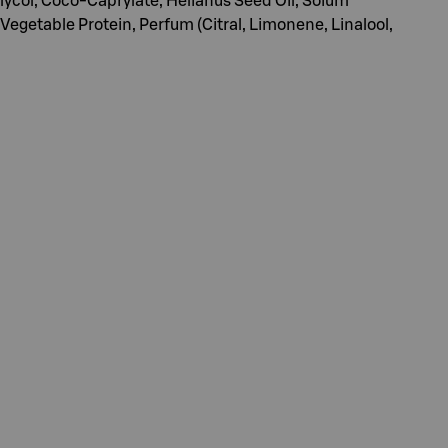
Glycol, Coco-Caprylate, Helianus Seed Oil, Soium
egetable Protein, Perfum (Citral, Limonene, Linalool,