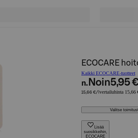
ECOCARE hoit
Kaikki ECOCARE-tuotteet
Noin
5,95 
n.
vertailuhinta 15,66 
15,66 €/l
Valitse toimitu
Lisää
suosikkeihin,
ECOCARE