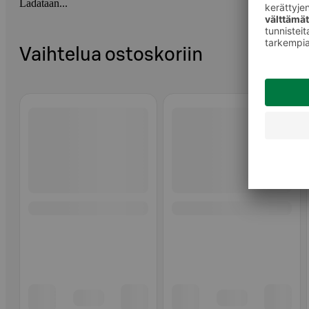
Ladataan...
Vaihtelua ostoskoriin
Ohita listaus