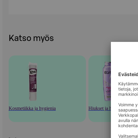
Katso myös
Kosmetiikka ja hygienia
Hiukset ja hiustenhoito