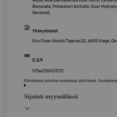
Aqua, Aloe Barbadensis Leaf Juice, Cetearyl
Benzoate, Potassium Sorbate, Guar Hydroxypr
Geraniol)
Yhteystiedot
Eco Clean NordicTigervej 12, 4600 Køge, D
EAN
5714235007172
Päivitämme palvelun tuotetietoja aktiivisesti. Suositte
Sijainti myymälässä