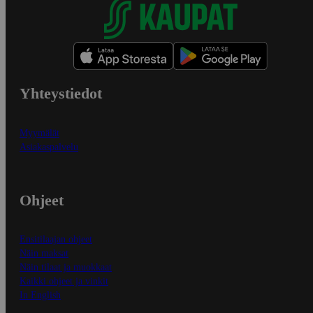
Yhteystiedot
Myymälät
Asiakaspalvelu
Ohjeet
Ensitilaajan ohjeet
Näin maksat
Näin tilaat ja muokkaat
Kaikki ohjeet ja vinkit
In English