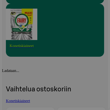
Konetiskiaineet
Ladataan...
Vaihtelua ostoskoriin
Konetiskiaineet
Ohita listaus