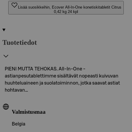
Lisää suosikkeihin, Ecover All-In-One konetiskitabletit Citrus
0,42 kg 24 kpl
Tuotetiedot
PIENI MUTTA TEHOKAS. All-In-One -
astianpesutablettimme sisältävät nopeasti kuivuvan
huuhteluaineen ja suolatoiminnon, jotka saavat astiat
hohtavan…
Valmistusmaa
Belgia