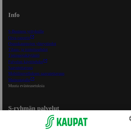
Info
S-Business yrityksille
Oiva-raportit
Osuuskauppojen yhteystiedot
Tilaus- ja toimitusehdot
Tietosuojakäytäntö
Palvelun käyttöehdot
Saavutettavuus
Mobiilisovelluksen saavutettavuus
Mainostajalle
Muuta evästeasetuksia
S-ryhmän palvelut
S-ryhmä