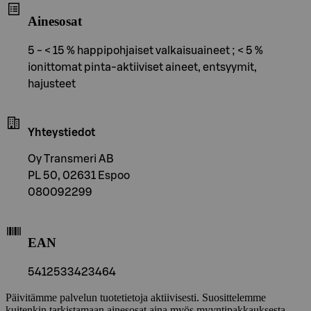
Ainesosat
5 - < 15 % happipohjaiset valkaisuaineet ; < 5 %
ionittomat pinta-aktiiviset aineet, entsyymit,
hajusteet
Yhteystiedot
Oy Transmeri AB
PL 50, 02631 Espoo
080092299
EAN
5412533423464
Päivitämme palvelun tuotetietoja aktiivisesti. Suosittelemme
kuitenkin tarkistamaan ainesosat aina myös myyntipakkauksesta.