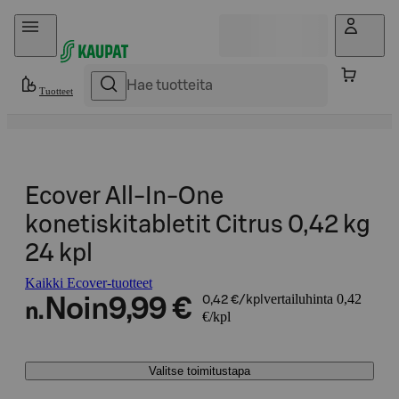
Hyppää sisältöön
Tuotteet
Ecover All-In-One
konetiskitabletit Citrus 0,42 kg
24 kpl
Kaikki Ecover-tuotteet
vertailuhinta 0,42
Noin
9,99 €
0,42 €/kpl
n.
€/kpl
Valitse toimitustapa