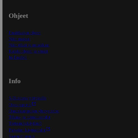
Ohjeet
Ensitilaajan ohjeet
Näin maksat
Näin tilaat ja muokkaat
Kaikki ohjeet ja vinkit
In English
Info
S-Business yrityksille
Oiva-raportit
Osuuskauppojen yhteystiedot
Tilaus- ja toimitusehdot
Tietosuojakäytäntö
Palvelun käyttöehdot
Saavutettavuus