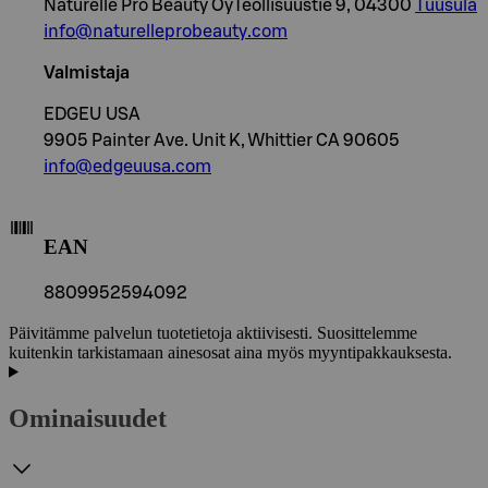
Naturelle Pro Beauty OyTeollisuustie 9, 04300
Tuusula
info@naturelleprobeauty.com
Valmistaja
EDGEU USA
9905 Painter Ave. Unit K, Whittier CA 90605
info@edgeuusa.com
EAN
8809952594092
Päivitämme palvelun tuotetietoja aktiivisesti. Suosittelemme
kuitenkin tarkistamaan ainesosat aina myös myyntipakkauksesta.
Ominaisuudet