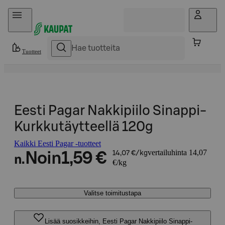
Hyppää sisältöön
Tuotteet
Eesti Pagar Nakkipiilo Sinappi-
Kurkkutäytteellä 120g
Kaikki Eesti Pagar -tuotteet
vertailuhinta 14,07
Noin
1,59 €
14,07 €/kg
n.
€/kg
Valitse toimitustapa
Lisää suosikkeihin, Eesti Pagar Nakkipiilo Sinappi-