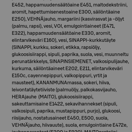
E452, happamuudensäätöaine E451, maltodekstriini,
aromit, hapettumisenestoaine E300, säilöntäaine
E250), VEHNÄjauho, margariini (kasvirasvat ja -öljyt
(palmu, rapsi), vesi, VOI, emulgointiaineet (E471,
E322), happamuudensäätöaine E330, aromit,
elintarvikeväri E160), vesi, SINAPPI-kurkkutäyte
(SINAPPI, kurkku, sokeri, etikka, rapsiöljy,
glukoosisiirappi, sipuli, paprika, suola, vesi, muunneltu
perunatärkkelys, SINAPINSIEMENET, valkosipulijauhe,
kurkuma, säilöntäaineet E202, E211, elintarvikeväri
E150c, cayennepippuri, valkopippuri, yrtit ja
mausteet), KANANMUNAmassa, sokeri, hiiva,
leivontatäytetiiviste (palmuöljy, palkokasvijauho,
HERAjauhe (MAITO), glukoosisiirappi,
sakeuttamisaine E1422, sekavihannekset (sipuli,
valkosipuli, paprika, mustapippuri, purjo), glukoosi,
riisijauho, nostatusaineet E450, E500, suola,
VEHNÄjauho, hiivauute), suola, emulgointiaine E472e,