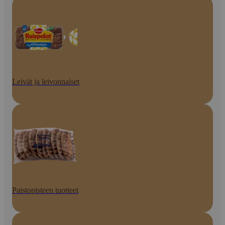
Leivät ja leivonnaiset
Paistopisteen tuotteet