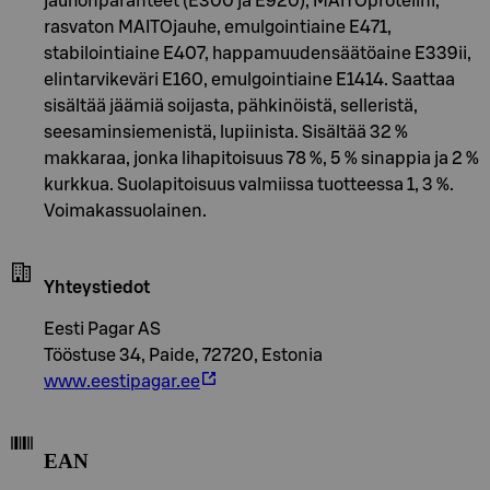
jauhonparanteet (E300 ja E920), MAITOproteiini,
rasvaton MAITOjauhe, emulgointiaine E471,
stabilointiaine E407, happamuudensäätöaine E339ii,
elintarvikeväri E160, emulgointiaine E1414. Saattaa
sisältää jäämiä soijasta, pähkinöistä, selleristä,
seesaminsiemenistä, lupiinista. Sisältää 32 %
makkaraa, jonka lihapitoisuus 78 %, 5 % sinappia ja 2 %
kurkkua. Suolapitoisuus valmiissa tuotteessa 1, 3 %.
Voimakassuolainen.
Yhteystiedot
Eesti Pagar AS
Tööstuse 34, Paide, 72720, Estonia
www.eestipagar.ee
EAN