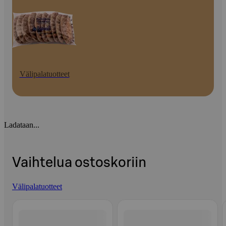
Välipalatuotteet
Ladataan...
Vaihtelua ostoskoriin
Välipalatuotteet
Ohita listaus