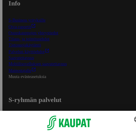
Info
S-Business yrityksille
Oiva-raportit
Osuuskauppojen yhteystiedot
Tilaus- ja toimitusehdot
Tietosuojakäytäntö
Palvelun käyttöehdot
Saavutettavuus
Mobiilisovelluksen saavutettavuus
Mainostajalle
Muuta evästeasetuksia
S-ryhmän palvelut
S-ryhmä
Asiakasomistajuus
Yhteishyvä Ruoka -sovellus