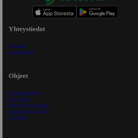
Yhteystiedot
Myymälät
Asiakaspalvelu
Ohjeet
Ensitilaajan ohjeet
Näin maksat
Näin tilaat ja muokkaat
Kaikki ohjeet ja vinkit
In English