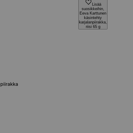
Lisää
suosikkeihin,
Eeva Karttunen
käsintehty
karjalanpiirakka,
riisi 65 g
npiirakka