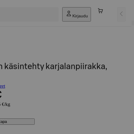
Kirjaudu
 käsintehty karjalanpiirakka,
eet
€
5 €/kg
stapa