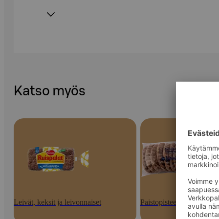
Katso myös
Leivät, keksit ja leivonnaiset
Paistopisteen tuotteet