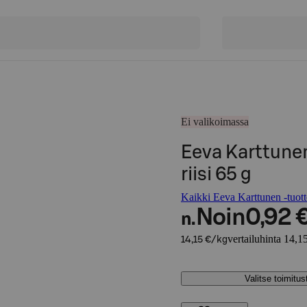
Ei valikoimassa
Eeva Karttunen
riisi 65 g
Kaikki Eeva Karttunen -tuott
Noin
0,92 
n.
vertailuhinta 14,1
14,15 €/kg
Valitse toimitu