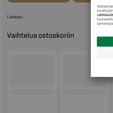
Ladataan...
Vaihtelua ostoskoriin
Ohita listaus