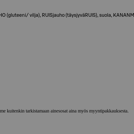
HO (gluteeni/ vilja), RUISjauho (täysjyväRUIS), suola, KANAN
lemme kuitenkin tarkistamaan ainesosat aina myös myyntipakkauksesta.