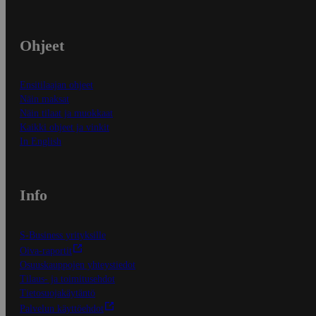
Ohjeet
Ensitilaajan ohjeet
Näin maksat
Näin tilaat ja muokkaat
Kaikki ohjeet ja vinkit
In English
Info
S-Business yrityksille
Oiva-raportit
Osuuskauppojen yhteystiedot
Tilaus- ja toimitusehdot
Tietosuojakäytäntö
Palvelun käyttöehdot