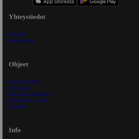
Yhteystiedot
Myymälät
Asiakaspalvelu
Ohjeet
Ensitilaajan ohjeet
Näin maksat
Näin tilaat ja muokkaat
Kaikki ohjeet ja vinkit
In English
Info