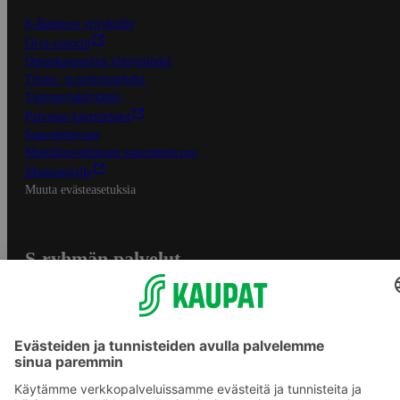
S-Business yrityksille
Oiva-raportit
Osuuskauppojen yhteystiedot
Tilaus- ja toimitusehdot
Tietosuojakäytäntö
Palvelun käyttöehdot
Saavutettavuus
Mobiilisovelluksen saavutettavuus
Mainostajalle
Muuta evästeasetuksia
S-ryhmän palvelut
S-ryhmä
Asiakasomistajuus
Yhteishyvä Ruoka -sovellus
S-ostoslista -sovellus
Prisma.fi