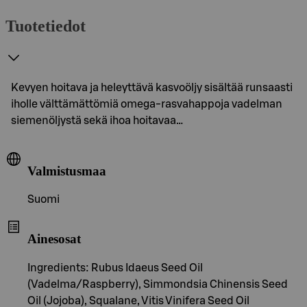
Tuotetiedot
Kevyen hoitava ja heleyttävä kasvoöljy sisältää runsaasti
iholle välttämättömiä omega-rasvahappoja vadelman
siemenöljystä sekä ihoa hoitavaa…
Valmistusmaa
Suomi
Ainesosat
Ingredients: Rubus Idaeus Seed Oil
(Vadelma/Raspberry), Simmondsia Chinensis Seed
Oil (Jojoba), Squalane, Vitis Vinifera Seed Oil