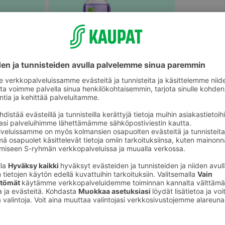
Puhdistusliinat ja meikinpoisto