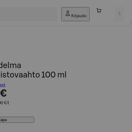
Kirjaudu
delma
istovaahto 100 ml
eet
 €
0 €/l
stapa