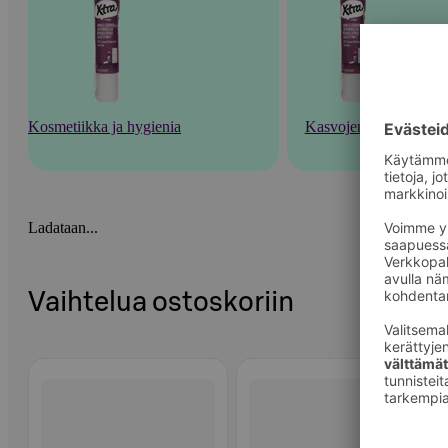
Kosmetiikka ja hygienia
Kasvojenhoito
Ladataan...
Vaihtelua ostoskoriin
Ohita listaus