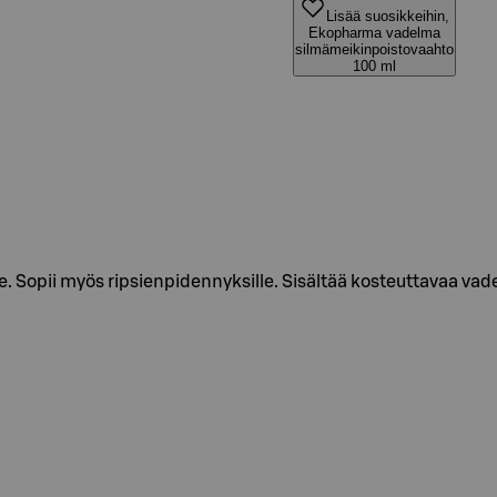
Lisää suosikkeihin,
Ekopharma vadelma
silmämeikinpoistovaahto
100 ml
le. Sopii myös ripsienpidennyksille. Sisältää kosteuttavaa va