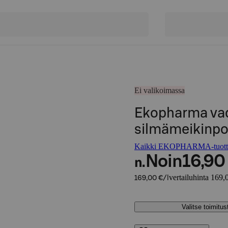
Ei valikoimassa
Ekopharma va
silmämeikinpo
Kaikki EKOPHARMA-tuott
Noin
16,90
n.
vertailuhinta 169,0
169,00 €/l
Valitse toimitu