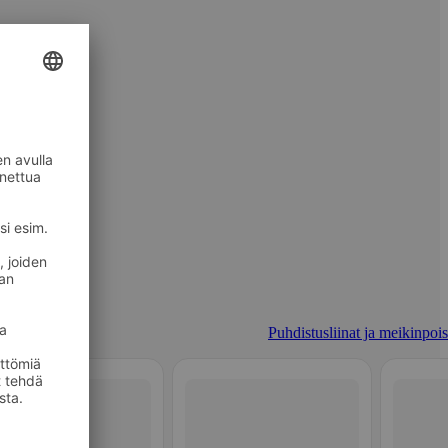
Puhdistusliinat ja meikinpois