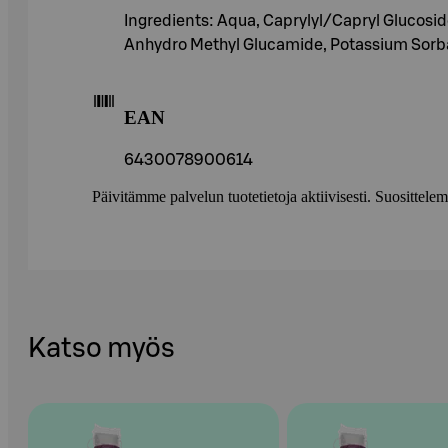
Ingredients: Aqua, Caprylyl/Capryl Glucosi
Anhydro Methyl Glucamide, Potassium Sorbat
EAN
6430078900614
Päivitämme palvelun tuotetietoja aktiivisesti. Suositte
Katso myös