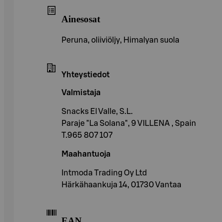
Ainesosat
Peruna, oliiviöljy, Himalyan suola
Yhteystiedot
Valmistaja
Snacks El Valle, S.L.
Paraje "La Solana", 9 VILLENA , Spain
T.965 807 107
Maahantuoja
Intmoda Trading Oy Ltd
Härkähaankuja 14, 01730 Vantaa
EAN