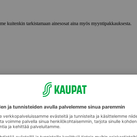
lemme kuitenkin tarkistamaan ainesosat aina myös myyntipakkauksesta.