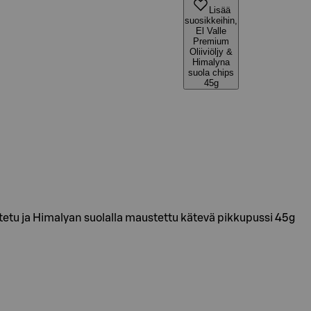
Lisää
suosikkeihin,
El Valle
Premium
Oliiviöljy &
Himalyna
suola chips
45g
istetu ja Himalyan suolalla maustettu kätevä pikkupussi 45g