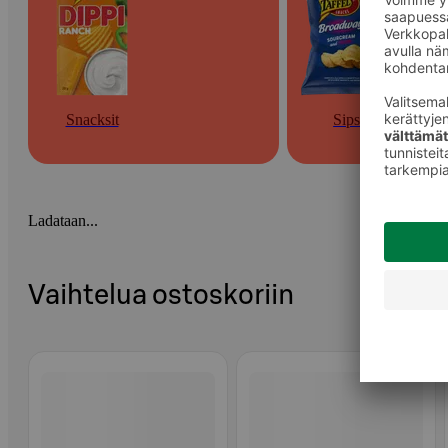
Snacksit
Sipsit
Ladataan...
Vaihtelua ostoskoriin
Ohita listaus