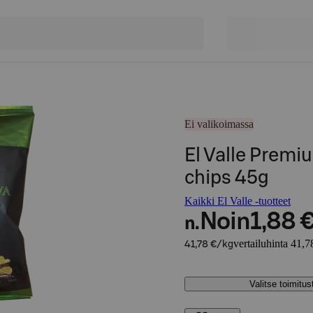
Ei valikoimassa
El Valle Premi
chips 45g
Kaikki El Valle -tuotteet
Noin
1,88 
n.
vertailuhinta 41,7
41,78 €/kg
Valitse toimitu