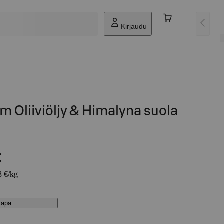
Kirjaudu
um Oliiviöljy & Himalyna suola
€
8 €/kg
stapa