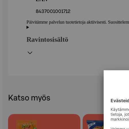
8437001001712
Päivitämme palvelun tuotetietoja aktiivisesti. Suositte
Ravintosisältö
Katso myös