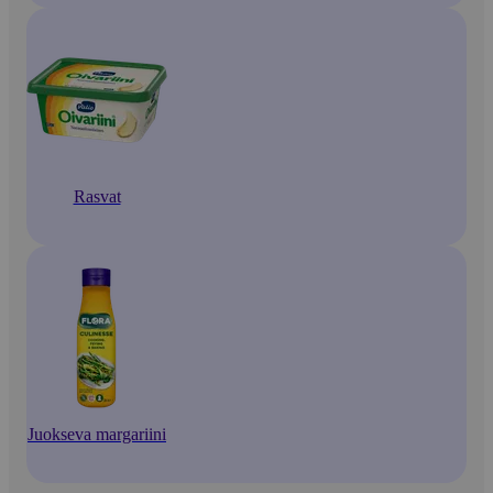
Rasvat
Juokseva margariini