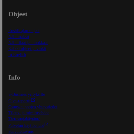
Ohjeet
Ensitilaajan ohjeet
Näin maksat
Näin tilaat ja muokkaat
Kaikki ohjeet ja vinkit
In English
Info
S-Business yrityksille
Oiva-raportit
Osuuskauppojen yhteystiedot
Tilaus- ja toimitusehdot
Tietosuojakäytäntö
Palvelun käyttöehdot
Saavutettavuus