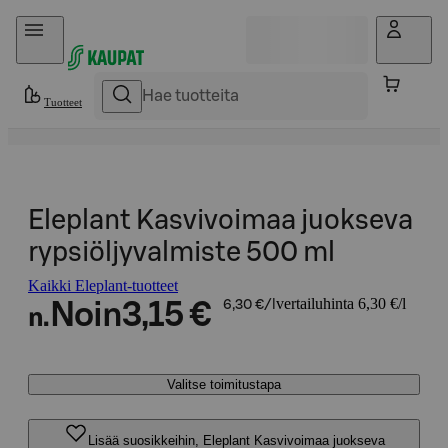
Hyppää sisältöön
Tuotteet
Eleplant Kasvivoimaa juokseva
rypsiöljyvalmiste 500 ml
Kaikki Eleplant-tuotteet
vertailuhinta 6,30 €/l
Noin
3,15 €
6,30 €/l
n.
Valitse toimitustapa
Lisää suosikkeihin, Eleplant Kasvivoimaa juokseva