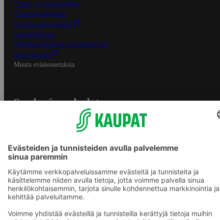
Tilaus- ja toimitusehdot
Tietosuojakäytäntö
Palvelun käyttöehdot
Saavutettavuus
Mobiilisovelluksen saavutettavuus
Mainostajalle
Muuta evästeasetuksia
S-ryhmän palvelut
S-ryhmä
Asiakasomistajuus
Yhteishyvä Ruoka -sovellus
S-ostoslista -sovellus
Prisma.fi
Sokos.fi
S-Pankki
Yhteishyvä
Sokos Hotels