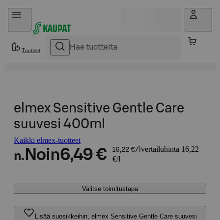
Hyppää sisältöön
Tuotteet
elmex Sensitive Gentle Care
suuvesi 400ml
Kaikki elmex-tuotteet
vertailuhinta 16,22
Noin
6,49 €
16,22 €/l
n.
€/l
Valitse toimitustapa
Lisää suosikkeihin, elmex Sensitive Gentle Care suuvesi