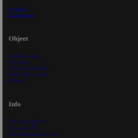
Myymälät
Asiakaspalvelu
Ohjeet
Ensitilaajan ohjeet
Näin maksat
Näin tilaat ja muokkaat
Kaikki ohjeet ja vinkit
In English
Info
S-Business yrityksille
Oiva-raportit
Osuuskauppojen yhteystiedot