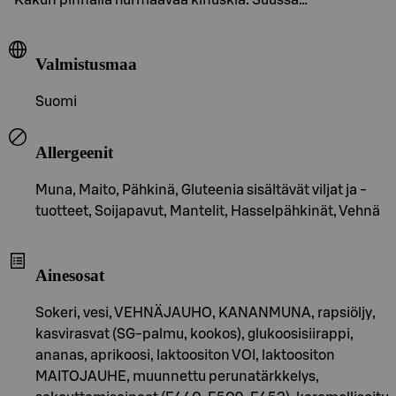
Valmistusmaa
Suomi
Allergeenit
Muna, Maito, Pähkinä, Gluteenia sisältävät viljat ja -
tuotteet, Soijapavut, Mantelit, Hasselpähkinät, Vehnä
Ainesosat
Sokeri, vesi, VEHNÄJAUHO, KANANMUNA, rapsiöljy,
kasvirasvat (SG-palmu, kookos), glukoosisiirappi,
ananas, aprikoosi, laktoositon VOI, laktoositon
MAITOJAUHE, muunnettu perunatärkkelys,