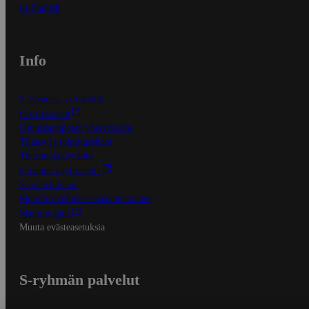
In English
Info
S-Business yrityksille
Oiva-raportit
Osuuskauppojen yhteystiedot
Tilaus- ja toimitusehdot
Tietosuojakäytäntö
Palvelun käyttöehdot
Saavutettavuus
Mobiilisovelluksen saavutettavuus
Mainostajalle
Muuta evästeasetuksia
S-ryhmän palvelut