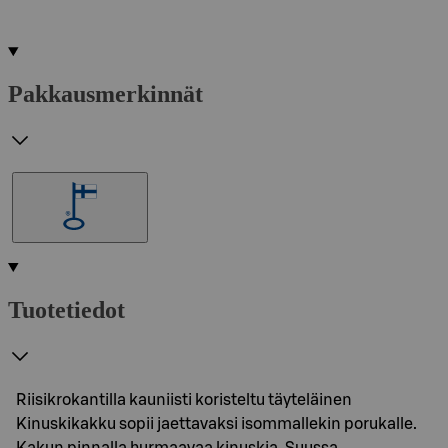
Pakkausmerkinnät
Tuotetiedot
Riisikrokantilla kauniisti koristeltu täyteläinen
Kinuskikakku sopii jaettavaksi isommallekin porukalle.
Kakun pinnalla hurmaavaa kinuskia. Suussa…