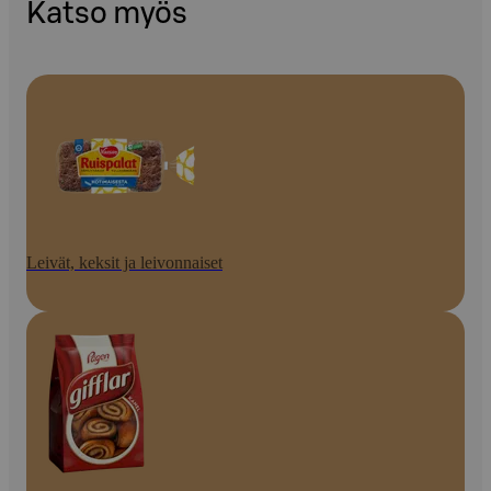
Katso myös
Leivät, keksit ja leivonnaiset