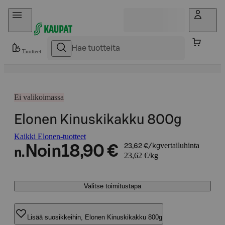
Hyppää sisältöön
Tuotteet
Ei valikoimassa
Elonen Kinuskikakku 800g
Kaikki Elonen-tuotteet
vertailuhinta
Noin
18,90 €
23,62 €/kg
n.
23,62 €/kg
Valitse toimitustapa
Lisää suosikkeihin, Elonen Kinuskikakku 800g