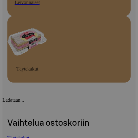
Leivonnaiset
Täytekakut
Ladataan...
Vaihtelua ostoskoriin
Täytekakut