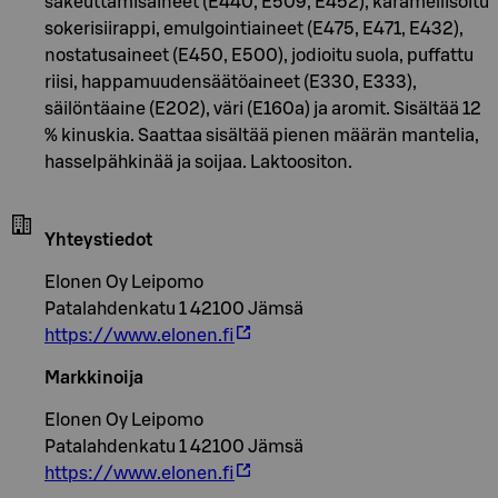
sakeuttamisaineet (E440, E509, E452), karamellisoitu
sokerisiirappi, emulgointiaineet (E475, E471, E432),
nostatusaineet (E450, E500), jodioitu suola, puffattu
riisi, happamuudensäätöaineet (E330, E333),
säilöntäaine (E202), väri (E160a) ja aromit. Sisältää 12
% kinuskia. Saattaa sisältää pienen määrän mantelia,
hasselpähkinää ja soijaa. Laktoositon.
Yhteystiedot
Elonen Oy Leipomo
Patalahdenkatu 1 42100 Jämsä
https://www.elonen.fi
Markkinoija
Elonen Oy Leipomo
Patalahdenkatu 1 42100 Jämsä
https://www.elonen.fi