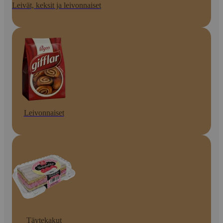
Leivät, keksit ja leivonnaiset
Leivonnaiset
Täytekakut