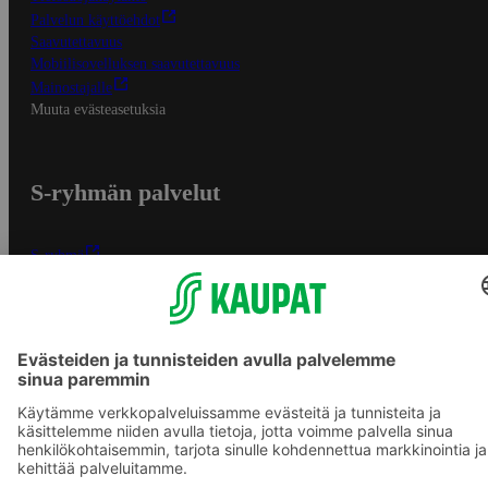
Palvelun käyttöehdot
Saavutettavuus
Mobiilisovelluksen saavutettavuus
Mainostajalle
Muuta evästeasetuksia
S-ryhmän palvelut
S-ryhmä
Asiakasomistajuus
Yhteishyvä Ruoka -sovellus
S-ostoslista -sovellus
Prisma.fi
Sokos.fi
S-Pankki
Yhteishyvä
Sokos Hotels
Raflaamo