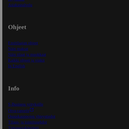
Asiakaspalvelu
Ohjeet
Ensitilaajan ohjeet
Näin maksat
Näin tilaat ja muokkaat
Kaikki ohjeet ja vinkit
In English
Info
S-Business yrityksille
Oiva-raportit
Osuuskauppojen yhteystiedot
Tilaus- ja toimitusehdot
Tietosuojakäytäntö