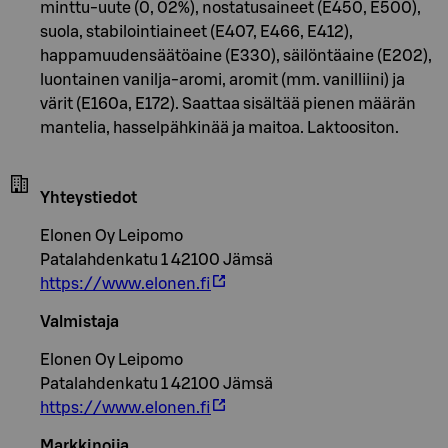
minttu-uute (0, 02%), nostatusaineet (E450, E500),
suola, stabilointiaineet (E407, E466, E412),
happamuudensäätöaine (E330), säilöntäaine (E202),
luontainen vanilja-aromi, aromit (mm. vanilliini) ja
värit (E160a, E172). Saattaa sisältää pienen määrän
mantelia, hasselpähkinää ja maitoa. Laktoositon.
Yhteystiedot
Elonen Oy Leipomo
Patalahdenkatu 1 42100 Jämsä
https://www.elonen.fi
Valmistaja
Elonen Oy Leipomo
Patalahdenkatu 1 42100 Jämsä
https://www.elonen.fi
Markkinoija