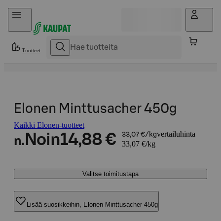
Hyppää sisältöön
Tuotteet
Elonen Minttusacher 450g
Kaikki Elonen-tuotteet
vertailuhinta
Noin
14,88 €
33,07 €/kg
n.
33,07 €/kg
Valitse toimitustapa
Lisää suosikkeihin, Elonen Minttusacher 450g