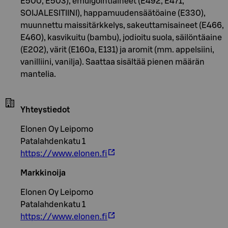
E500, E503), emulgointiaineet (E492, E471,
SOIJALESITIINI), happamuudensäätöaine (E330),
muunnettu maissitärkkelys, sakeuttamisaineet (E466,
E460), kasvikuitu (bambu), jodioitu suola, säilöntäaine
(E202), värit (E160a, E131) ja aromit (mm. appelsiini,
vanilliini, vanilja). Saattaa sisältää pienen määrän
mantelia.
Yhteystiedot
Elonen Oy Leipomo
Patalahdenkatu 1
https://www.elonen.fi
Markkinoija
Elonen Oy Leipomo
Patalahdenkatu 1
https://www.elonen.fi