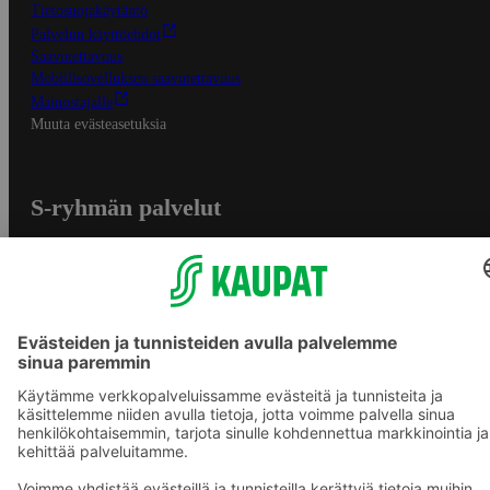
Tietosuojakäytäntö
Palvelun käyttöehdot
Saavutettavuus
Mobiilisovelluksen saavutettavuus
Mainostajalle
Muuta evästeasetuksia
S-ryhmän palvelut
S-ryhmä
Asiakasomistajuus
Yhteishyvä Ruoka -sovellus
S-ostoslista -sovellus
Prisma.fi
Sokos.fi
S-Pankki
Yhteishyvä
Sokos Hotels
Raflaamo