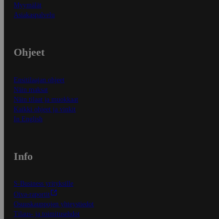
Myymälät
Asiakaspalvelu
Ohjeet
Ensitilaajan ohjeet
Näin maksat
Näin tilaat ja muokkaat
Kaikki ohjeet ja vinkit
In English
Info
S-Business yrityksille
Oiva-raportit
Osuuskauppojen yhteystiedot
Tilaus- ja toimitusehdot