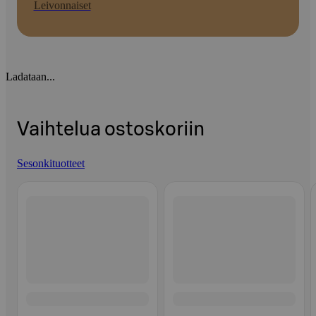
Leivonnaiset
Ladataan...
Vaihtelua ostoskoriin
Sesonkituotteet
Ohita listaus