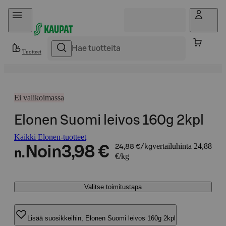
Hyppää sisältöön
Tuotteet
Ei valikoimassa
Elonen Suomi leivos 160g 2kpl
Kaikki Elonen-tuotteet
vertailuhinta 24,88
Noin
3,98 €
24,88 €/kg
n.
€/kg
Valitse toimitustapa
Lisää suosikkeihin, Elonen Suomi leivos 160g 2kpl