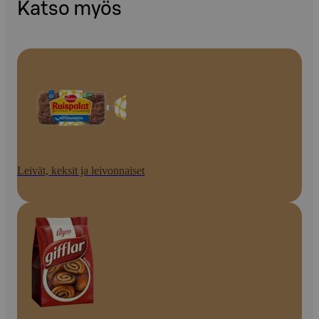
Katso myös
Leivät, keksit ja leivonnaiset