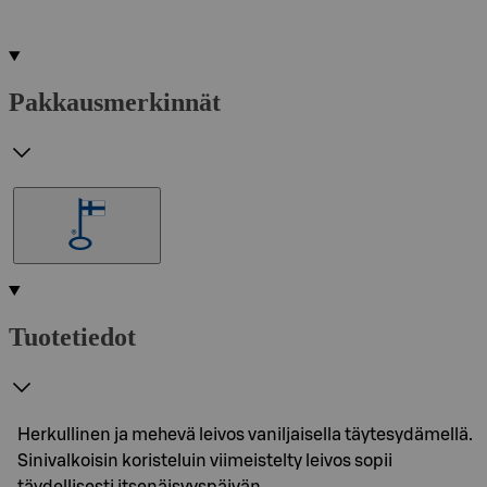
Pakkausmerkinnät
Tuotetiedot
Herkullinen ja mehevä leivos vaniljaisella täytesydämellä.
Sinivalkoisin koristeluin viimeistelty leivos sopii
täydellisesti itsenäisyyspäivän…