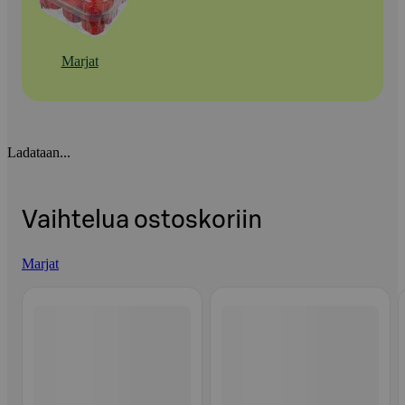
Marjat
Ladataan...
Vaihtelua ostoskoriin
Marjat
Ohita listaus