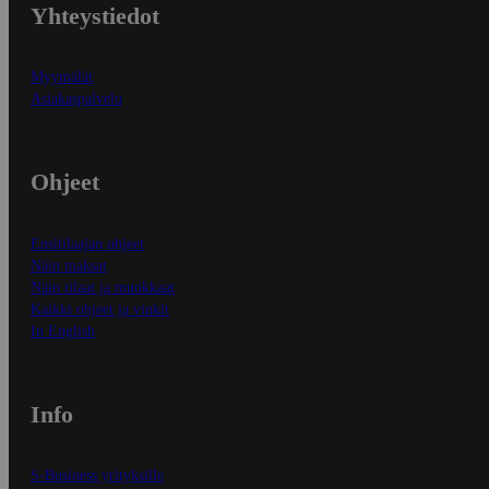
Yhteystiedot
Myymälät
Asiakaspalvelu
Ohjeet
Ensitilaajan ohjeet
Näin maksat
Näin tilaat ja muokkaat
Kaikki ohjeet ja vinkit
In English
Info
S-Business yrityksille