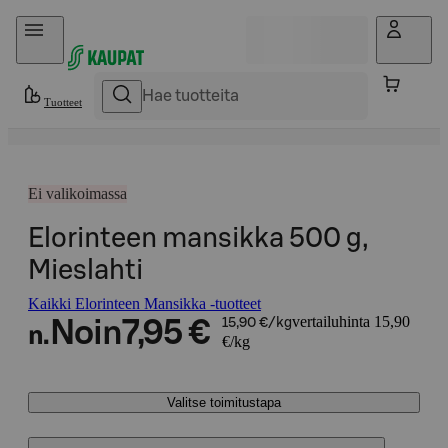
Hyppää sisältöön
Tuotteet
Ei valikoimassa
Elorinteen mansikka 500 g,
Mieslahti
Kaikki Elorinteen Mansikka -tuotteet
vertailuhinta 15,90
Noin
7,95 €
15,90 €/kg
n.
€/kg
Valitse toimitustapa