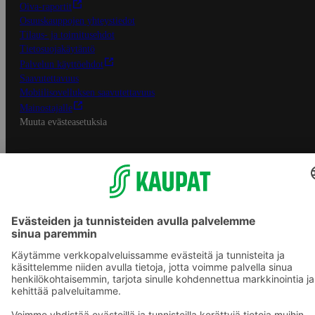
Oiva-raportit
Osuuskauppojen yhteystiedot
Tilaus- ja toimitusehdot
Tietosuojakäytäntö
Palvelun käyttöehdot
Saavutettavuus
Mobiilisovelluksen saavutettavuus
Mainostajalle
Muuta evästeasetuksia
S-ryhmän palvelut
S-ryhmä
Asiakasomistajuus
Yhteishyvä Ruoka -sovellus
S-ostoslista -sovellus
Prisma.fi
Sokos.fi
S-Pankki