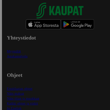
Yhteystiedot
Myymälät
Asiakaspalvelu
Ohjeet
Ensitilaajan ohjeet
Näin maksat
Näin tilaat ja muokkaat
Kaikki ohjeet ja vinkit
In English