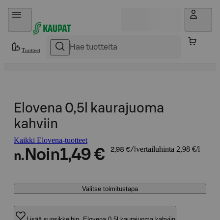
Hyppää sisältöön
Tuotteet
Elovena 0,5l kaurajuoma
kahviin
Kaikki Elovena-tuotteet
vertailuhinta 2,98 €/l
Noin
1,49 €
2,98 €/l
n.
Valitse toimitustapa
Lisää suosikkeihin, Elovena 0,5l kaurajuoma kahviin