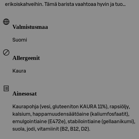
erikoiskahveihin. Tämä barista vaahtoaa hyvin ja tuo…
Valmistusmaa
Suomi
Allergeenit
Kaura
Ainesosat
Kaurapohja (vesi, gluteeniton KAURA 11%), rapsiöljy,
kalsium, happamuudensäätöaine (kaliumfosfaatit),
emulgointiaine (E472e), stabilointiaine (gellaanikumi),
suola, jodi, vitamiinit (B2, B12, D2).