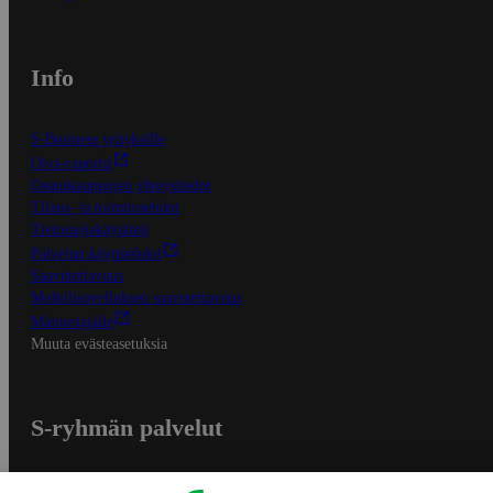
Info
S-Business yrityksille
Oiva-raportit
Osuuskauppojen yhteystiedot
Tilaus- ja toimitusehdot
Tietosuojakäytäntö
Palvelun käyttöehdot
Saavutettavuus
Mobiilisovelluksen saavutettavuus
Mainostajalle
Muuta evästeasetuksia
S-ryhmän palvelut
S-ryhmä