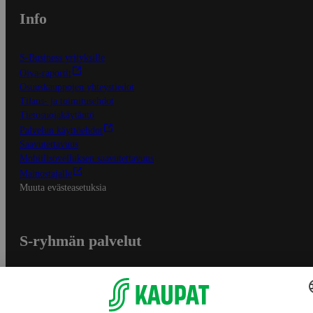
Info
S-Business yrityksille
Oiva-raportit
Osuuskauppojen yhteystiedot
Tilaus- ja toimitusehdot
Tietosuojakäytäntö
Palvelun käyttöehdot
Saavutettavuus
Mobiilisovelluksen saavutettavuus
Mainostajalle
Muuta evästeasetuksia
S-ryhmän palvelut
S-ryhmä
Asiakasomistajuus
Yhteishyvä Ruoka -sovellus