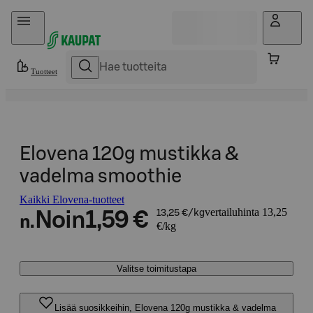
Hyppää sisältöön
Tuotteet
Elovena 120g mustikka &
vadelma smoothie
Kaikki Elovena-tuotteet
vertailuhinta 13,25
Noin
1,59 €
13,25 €/kg
n.
€/kg
Valitse toimitustapa
Lisää suosikkeihin, Elovena 120g mustikka & vadelma