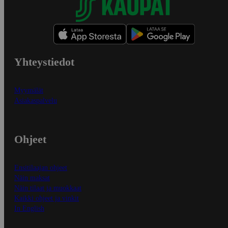
Yhteystiedot
Myymälät
Asiakaspalvelu
Ohjeet
Ensitilaajan ohjeet
Näin maksat
Näin tilaat ja muokkaat
Kaikki ohjeet ja vinkit
In English