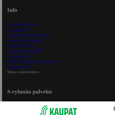
Info
S-Business yrityksille
Oiva-raportit
Osuuskauppojen yhteystiedot
Tilaus- ja toimitusehdot
Tietosuojakäytäntö
Palvelun käyttöehdot
Saavutettavuus
Mobiilisovelluksen saavutettavuus
Mainostajalle
Muuta evästeasetuksia
S-ryhmän palvelut
S-ryhmä
Asiakasomistajuus