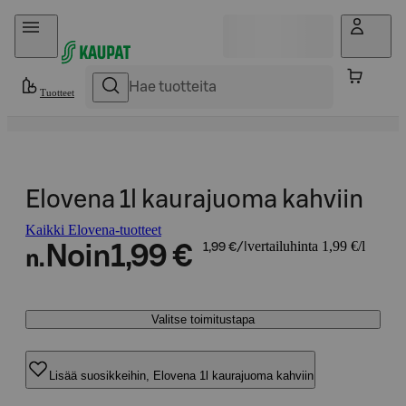
Hyppää sisältöön
Tuotteet
Elovena 1l kaurajuoma kahviin
Kaikki Elovena-tuotteet
vertailuhinta 1,99 €/l
Noin
1,99 €
1,99 €/l
n.
Valitse toimitustapa
Lisää suosikkeihin, Elovena 1l kaurajuoma kahviin