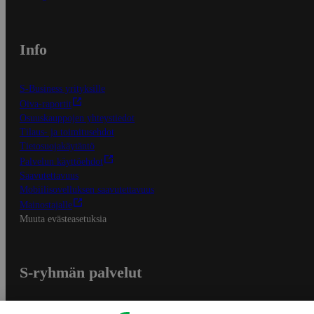
Info
S-Business yrityksille
Oiva-raportit
Osuuskauppojen yhteystiedot
Tilaus- ja toimitusehdot
Tietosuojakäytäntö
Palvelun käyttöehdot
Saavutettavuus
Mobiilisovelluksen saavutettavuus
Mainostajalle
Muuta evästeasetuksia
S-ryhmän palvelut
S-ryhmä