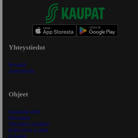
Yhteystiedot
Myymälät
Asiakaspalvelu
Ohjeet
Ensitilaajan ohjeet
Näin maksat
Näin tilaat ja muokkaat
Kaikki ohjeet ja vinkit
In English