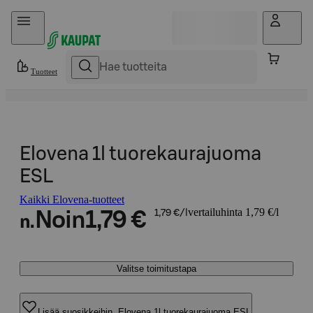
Hyppää sisältöön
Tuotteet
Elovena 1l tuorekaurajuoma
ESL
Kaikki Elovena-tuotteet
vertailuhinta 1,79 €/l
Noin
1,79 €
1,79 €/l
n.
Valitse toimitustapa
Lisää suosikkeihin, Elovena 1l tuorekaurajuoma ESL