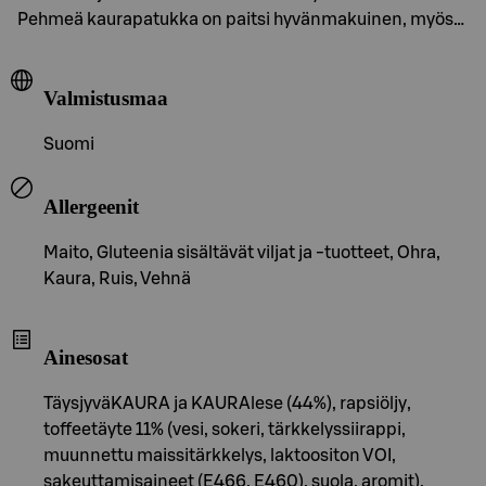
Pehmeä kaurapatukka on paitsi hyvänmakuinen, myös…
Valmistusmaa
Suomi
Allergeenit
Maito, Gluteenia sisältävät viljat ja -tuotteet, Ohra,
Kaura, Ruis, Vehnä
Ainesosat
TäysjyväKAURA ja KAURAlese (44%), rapsiöljy,
toffeetäyte 11% (vesi, sokeri, tärkkelyssiirappi,
muunnettu maissitärkkelys, laktoositon VOI,
sakeuttamisaineet (E466, E460), suola, aromit),