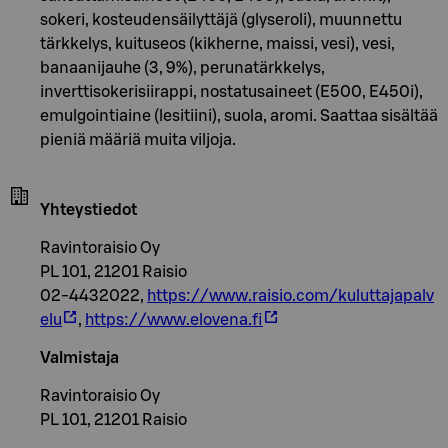
sokeri, kosteudensäilyttäjä (glyseroli), muunnettu
tärkkelys, kuituseos (kikherne, maissi, vesi), vesi,
banaanijauhe (3, 9%), perunatärkkelys,
inverttisokerisiirappi, nostatusaineet (E500, E450i),
emulgointiaine (lesitiini), suola, aromi. Saattaa sisältää
pieniä määriä muita viljoja.
Yhteystiedot
Ravintoraisio Oy
PL 101, 21201 Raisio
02-4432022,
https://www.raisio.com/kuluttajapalv
elu
,
https://www.elovena.fi
Valmistaja
Ravintoraisio Oy
PL 101, 21201 Raisio