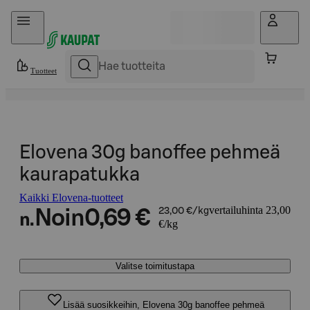
Hyppää sisältöön
Tuotteet
Elovena 30g banoffee pehmeä
kaurapatukka
Kaikki Elovena-tuotteet
vertailuhinta 23,00
Noin
0,69 €
23,00 €/kg
n.
€/kg
Valitse toimitustapa
Lisää suosikkeihin, Elovena 30g banoffee pehmeä