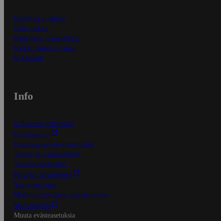
Ensitilaajan ohjeet
Näin maksat
Näin tilaat ja muokkaat
Kaikki ohjeet ja vinkit
In English
Info
S-Business yrityksille
Oiva-raportit
Osuuskauppojen yhteystiedot
Tilaus- ja toimitusehdot
Tietosuojakäytäntö
Palvelun käyttöehdot
Saavutettavuus
Mobiilisovelluksen saavutettavuus
Mainostajalle
Muuta evästeasetuksia