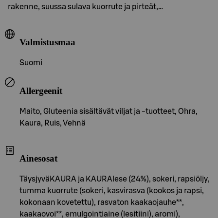
rakenne, suussa sulava kuorrute ja pirteät,…
Valmistusmaa
Suomi
Allergeenit
Maito, Gluteenia sisältävät viljat ja -tuotteet, Ohra,
Kaura, Ruis, Vehnä
Ainesosat
TäysjyväKAURA ja KAURAlese (24%), sokeri, rapsiöljy,
tumma kuorrute (sokeri, kasvirasva (kookos ja rapsi,
kokonaan kovetettu), rasvaton kaakaojauhe**,
kaakaovoi**, emulgointiaine (lesitiini), aromi),