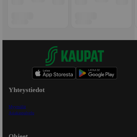
Yhteystiedot
Myymälät
Asiakaspalvelu
Ohjeet