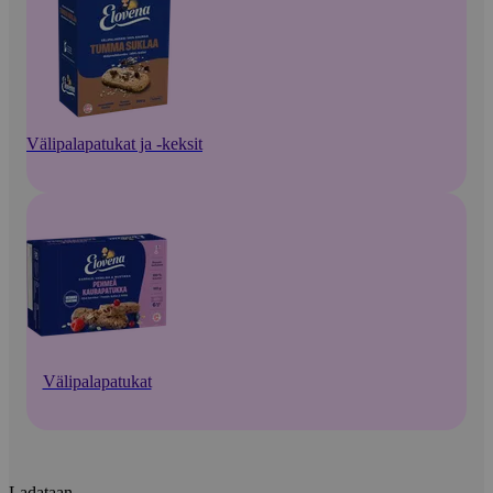
Välipalapatukat ja -keksit
Välipalapatukat
Ladataan...