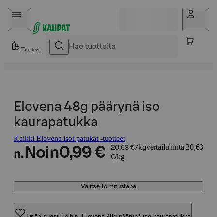
Hyppää sisältöön
Tuotteet
Elovena 48g päärynä iso
kaurapatukka
Kaikki Elovena isot patukat -tuotteet
vertailuhinta 20,63
Noin
0,99 €
20,63 €/kg
n.
€/kg
Valitse toimitustapa
Lisää suosikkeihin, Elovena 48g päärynä iso kaurapatukka