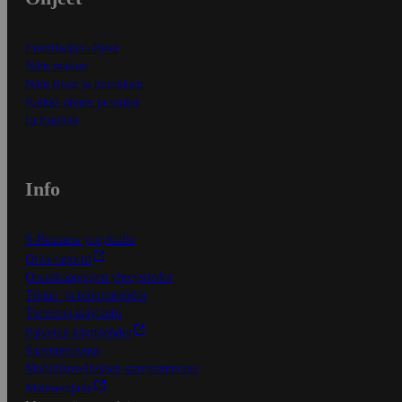
Ensitilaajan ohjeet
Näin maksat
Näin tilaat ja muokkaat
Kaikki ohjeet ja vinkit
In English
Info
S-Business yrityksille
Oiva-raportit
Osuuskauppojen yhteystiedot
Tilaus- ja toimitusehdot
Tietosuojakäytäntö
Palvelun käyttöehdot
Saavutettavuus
Mobiilisovelluksen saavutettavuus
Mainostajalle