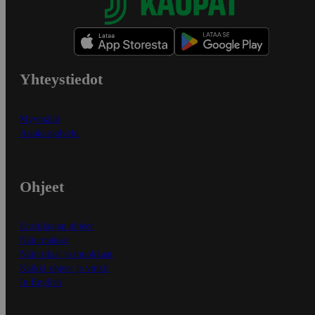
Yhteystiedot
Myymälät
Asiakaspalvelu
Ohjeet
Ensitilaajan ohjeet
Näin maksat
Näin tilaat ja muokkaat
Kaikki ohjeet ja vinkit
In English