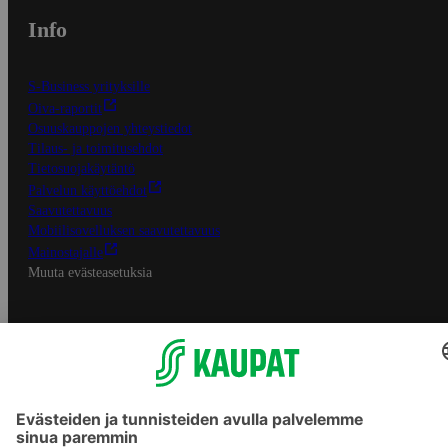
Info
S-Business yrityksille
Oiva-raportit
Osuuskauppojen yhteystiedot
Tilaus- ja toimitusehdot
Tietosuojakäytäntö
Palvelun käyttöehdot
Saavutettavuus
Mobiilisovelluksen saavutettavuus
Mainostajalle
Muuta evästeasetuksia
S-ryhmän palvelut
S-ryhmä
Asiakasomistajuus