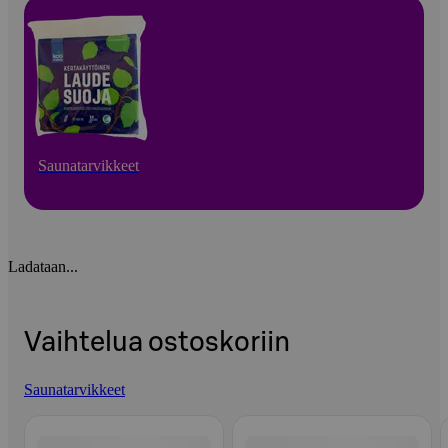
Saunatarvikkeet
Ladataan...
Vaihtelua ostoskoriin
Saunatarvikkeet
Ohita listaus