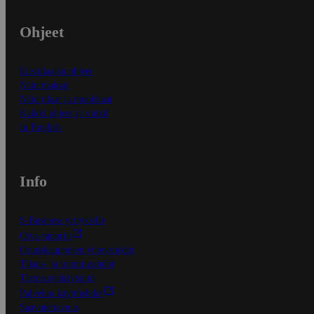
Ohjeet
Ensitilaajan ohjeet
Näin maksat
Näin tilaat ja muokkaat
Kaikki ohjeet ja vinkit
In English
Info
S-Business yrityksille
Oiva-raportit
Osuuskauppojen yhteystiedot
Tilaus- ja toimitusehdot
Tietosuojakäytäntö
Palvelun käyttöehdot
Saavutettavuus