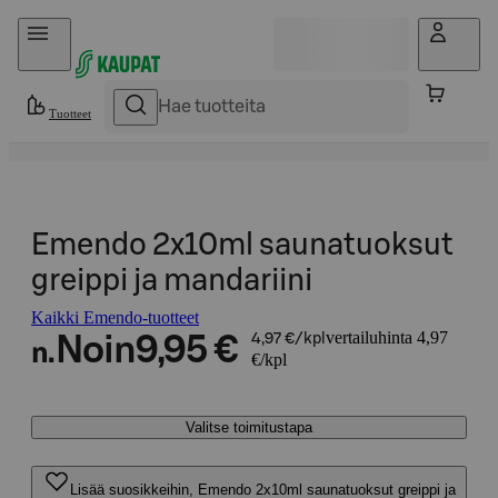
Hyppää sisältöön
Tuotteet
Emendo 2x10ml saunatuoksut
greippi ja mandariini
Kaikki Emendo-tuotteet
vertailuhinta 4,97
Noin
9,95 €
4,97 €/kpl
n.
€/kpl
Valitse toimitustapa
Lisää suosikkeihin, Emendo 2x10ml saunatuoksut greippi ja