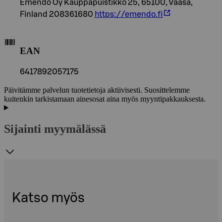
Emendo Oy Kauppapuistikko 25, 65100, Vaasa,
Finland 208361680
https://emendo.fi
EAN
6417892057175
Päivitämme palvelun tuotetietoja aktiivisesti. Suosittelemme
kuitenkin tarkistamaan ainesosat aina myös myyntipakkauksesta.
Sijainti myymälässä
Katso myös