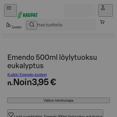
Hyppää sisältöön
Tuotteet
Emendo 500ml löylytuoksu
eukalyptus
Kaikki Emendo-tuotteet
Noin
3,95 €
n.
Valitse toimitustapa
Lisää suosikkeihin, Emendo 500ml löylytuoksu eukalyptus