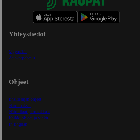
Yhteystiedot
Myymälät
Asiakaspalvelu
Ohjeet
Ensitilaajan ohjeet
Näin maksat
Näin tilaat ja muokkaat
Kaikki ohjeet ja vinkit
In English