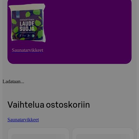
Saunatarvikkeet
Ladataan...
Vaihtelua ostoskoriin
Saunatarvikkeet
Ohita listaus