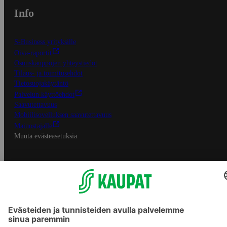
Info
S-Business yrityksille
Oiva-raportit
Osuuskauppojen yhteystiedot
Tilaus- ja toimitusehdot
Tietosuojakäytäntö
Palvelun käyttöehdot
Saavutettavuus
Mobiilisovelluksen saavutettavuus
Mainostajalle
Muuta evästeasetuksia
S-ryhmän palvelut
S-ryhmä
Asiakasomistajuus
Yhteishyvä Ruoka -sovellus