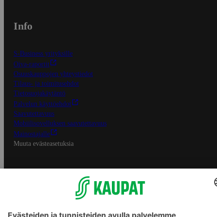
Info
S-Business yrityksille
Oiva-raportit
Osuuskauppojen yhteystiedot
Tilaus- ja toimitusehdot
Tietosuojakäytäntö
Palvelun käyttöehdot
Saavutettavuus
Mobiilisovelluksen saavutettavuus
Mainostajalle
Muuta evästeasetuksia
S-ryhmän palvelut
S-ryhmä