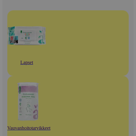
Lapset
Vauvanhoitotarvikkeet