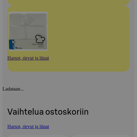
Harsot, rievut ja liinat
Ladataan...
Vaihtelua ostoskoriin
Harsot, rievut ja liinat
Ohita listaus