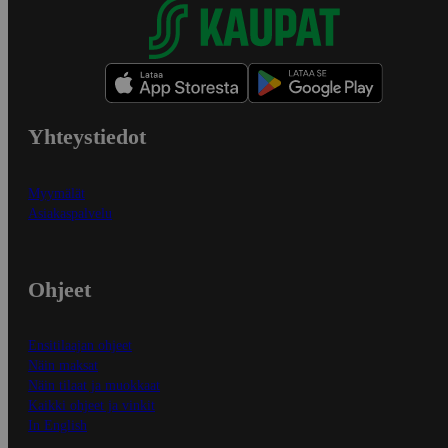
Yhteystiedot
Myymälät
Asiakaspalvelu
Ohjeet
Ensitilaajan ohjeet
Näin maksat
Näin tilaat ja muokkaat
Kaikki ohjeet ja vinkit
In English