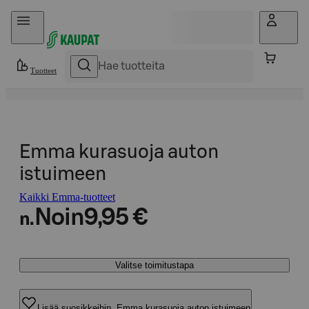
Hyppää sisältöön
Tuotteet
Emma kurasuoja auton
istuimeen
Kaikki Emma-tuotteet
Noin
9,95 €
n.
Valitse toimitustapa
Lisää suosikkeihin, Emma kurasuoja auton istuimeen