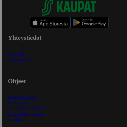
Yhteystiedot
Myymälät
Asiakaspalvelu
Ohjeet
Ensitilaajan ohjeet
Näin maksat
Näin tilaat ja muokkaat
Kaikki ohjeet ja vinkit
In English