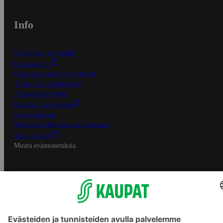
Info
S-Business yrityksille
Oiva-raportit
Osuuskauppojen yhteystiedot
Tilaus- ja toimitusehdot
Tietosuojakäytäntö
Palvelun käyttöehdot
Saavutettavuus
Mobiilisovelluksen saavutettavuus
Mainostajalle
Muuta evästeasetuksia
S-ryhmän palvelut
S-ryhmä