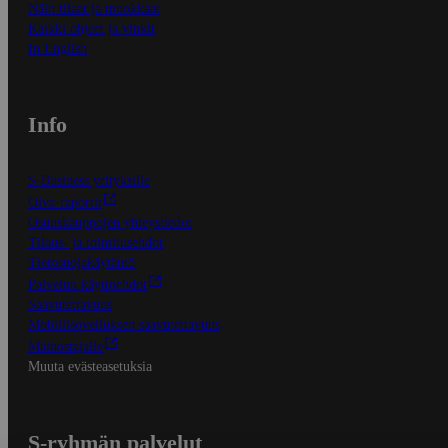
Näin tilaat ja muokkaat
Kaikki ohjeet ja vinkit
In English
Info
S-Business yrityksille
Oiva-raportit
Osuuskauppojen yhteystiedot
Tilaus- ja toimitusehdot
Tietosuojakäytäntö
Palvelun käyttöehdot
Saavutettavuus
Mobiilisovelluksen saavutettavuus
Mainostajalle
Muuta evästeasetuksia
S-ryhmän palvelut