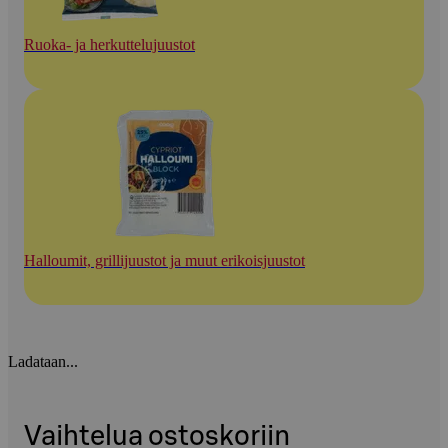
Ruoka- ja herkuttelujuustot
Halloumit, grillijuustot ja muut erikoisjuustot
Ladataan...
Vaihtelua ostoskoriin