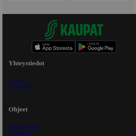
Yhteystiedot
Myymälät
Asiakaspalvelu
Ohjeet
Ensitilaajan ohjeet
Näin maksat