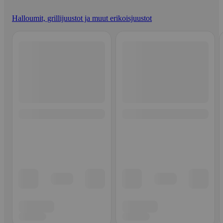
Halloumit, grillijuustot ja muut erikoisjuustot
Ohita listaus