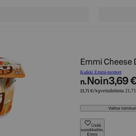
Emmi Cheese D
Kaikki Emmi-tuotteet
Noin
3,69 
n.
vertailuhinta 21,7
21,71 €/kg
Valitse toimitu
Lisää
suosikkeihin,
Emmi