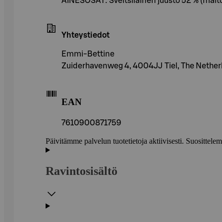
AINESOSAT: Sveitsiläinen juusto 52 % (maito),
Yhteystiedot
Emmi-Bettine
Zuiderhavenweg 4, 4004JJ Tiel, The Nether
EAN
7610900871759
Päivitämme palvelun tuotetietoja aktiivisesti. Suositte
Ravintosisältö