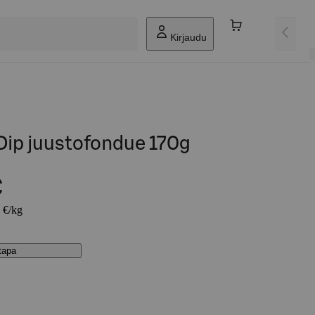
Kirjaudu
ip juustofondue 170g
€
1 €/kg
stapa