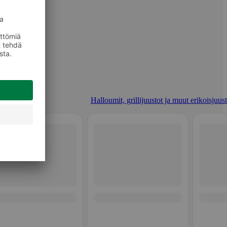
Halloumit, grillijuustot ja muut erikoisjuus