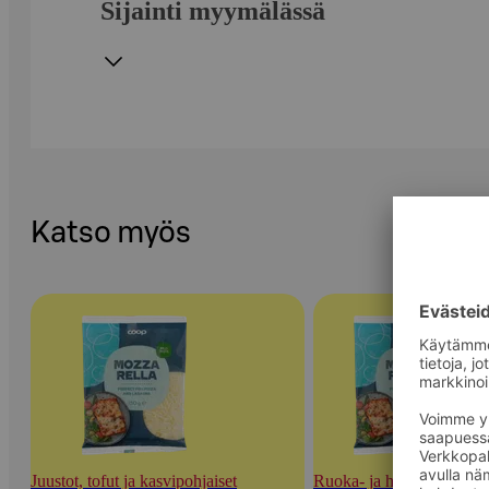
Sijainti myymälässä
Katso myös
Juustot, tofut ja kasvipohjaiset
Ruoka- ja herkuttelujuust