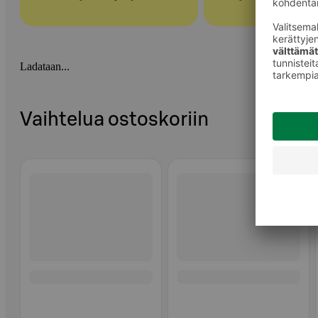
Ladataan...
Vaihtelua ostoskoriin
Ohita listaus