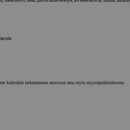
 valkoviini, vesi, perunatärkkelys, kirsikkaviina, suola, sulat
lands
lemme kuitenkin tarkistamaan ainesosat aina myös myyntipakkauksesta.