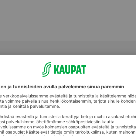
Halloumit, grillijuustot ja muut
ot