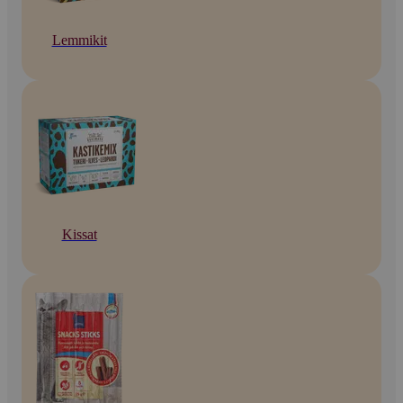
Lemmikit
Kissat