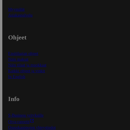
Myymälät
Asiakaspalvelu
Ohjeet
Ensitilaajan ohjeet
Näin maksat
Näin tilaat ja muokkaat
Kaikki ohjeet ja vinkit
In English
Info
S-Business yrityksille
Oiva-raportit
Osuuskauppojen yhteystiedot