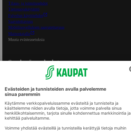
Tilaus- ja toimitusehdot
Tietosuojakäytäntö
Palvelun käyttöehdot
Saavutettavuus
Mobiilisovelluksen saavutettavuus
Mainostajalle
Muuta evästeasetuksia
S-ryhmän palvelut
S-ryhmä
Asiakasomistajuus
Yhteishyvä Ruoka -sovellus
S-ostoslista -sovellus
Prisma.fi
Sokos.fi
S-Pankki
Yhteishyvä
Sokos Hotels