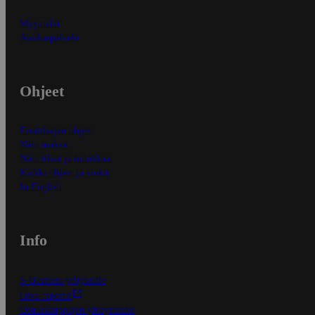
Myymälät
Asiakaspalvelu
Ohjeet
Ensitilaajan ohjeet
Näin maksat
Näin tilaat ja muokkaat
Kaikki ohjeet ja vinkit
In English
Info
S-Business yrityksille
Oiva-raportit
Osuuskauppojen yhteystiedot