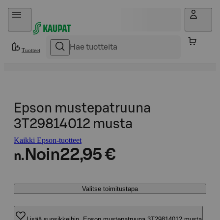
Hyppää sisältöön
Tuotteet
Epson mustepatruuna
3T29814012 musta
Kaikki Epson-tuotteet
Noin
22,95 €
n.
Valitse toimitustapa
Lisää suosikkeihin, Epson mustepatruuna 3T29814012 musta