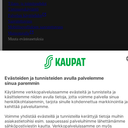
Tilaus- ja toimitusehdot
Tietosuojakäytäntö
Palvelun käyttöehdot
Saavutettavuus
Mobiilisovelluksen saavutettavuus
Mainostajalle
Muuta evästeasetuksia
S-ryhmän palvelut
S-ryhmä
Asiakasomistajuus
Yhteishyvä Ruoka -sovellus
S-ostoslista -sovellus
Prisma.fi
Sokos.fi
S-Pankki
Yhteishyvä
Sokos Hotels