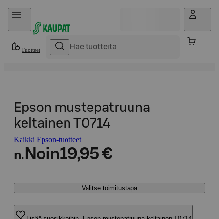
Hyppää sisältöön
Tuotteet
Epson mustepatruuna
keltainen T0714
Kaikki Epson-tuotteet
Noin
19,95 €
n.
Valitse toimitustapa
Lisää suosikkeihin, Epson mustepatruuna keltainen T0714