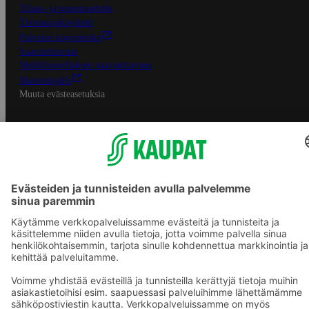
Tilaus- ja toimitusehdot
Tietosuojakäytäntö
Palvelun käyttöehdot
Saavutettavuus
Mobiilisovelluksen saavutettavuus
Mainostajalle
Muuta evästeasetuksia
S-ryhmän palvelut
S-ryhmä
Asiakasomistajuus
Yhteishyvä Ruoka -sovellus
S-ostoslista -sovellus
Prisma.fi
Sokos.fi
S-Pankki
Yhteishyvä
Sokos Hotels