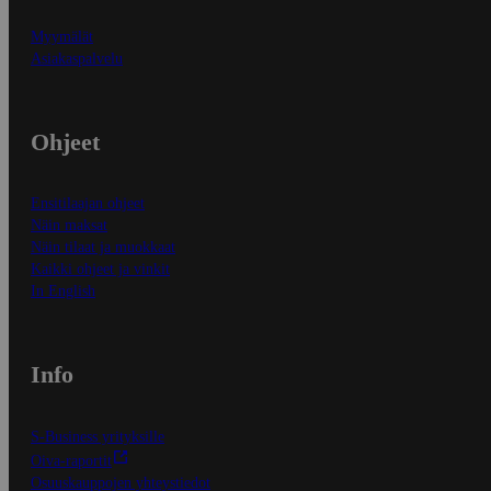
Myymälät
Asiakaspalvelu
Ohjeet
Ensitilaajan ohjeet
Näin maksat
Näin tilaat ja muokkaat
Kaikki ohjeet ja vinkit
In English
Info
S-Business yrityksille
Oiva-raportit
Osuuskauppojen yhteystiedot