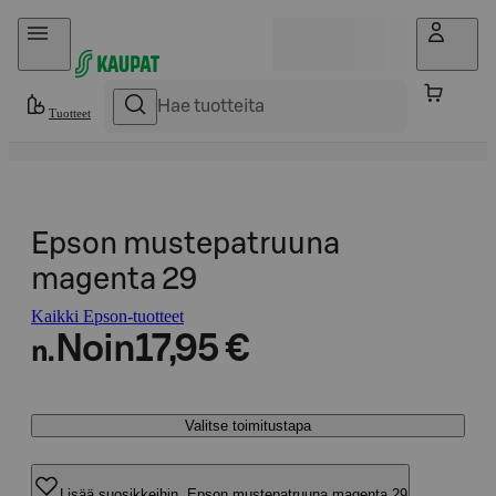
Hyppää sisältöön
Tuotteet
Epson mustepatruuna
magenta 29
Kaikki Epson-tuotteet
Noin
17,95 €
n.
Valitse toimitustapa
Lisää suosikkeihin, Epson mustepatruuna magenta 29