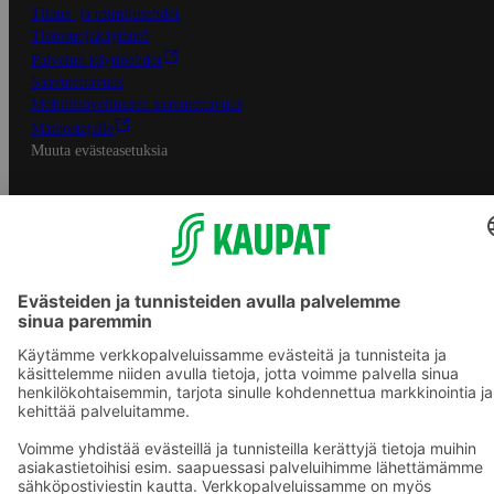
Tilaus- ja toimitusehdot
Tietosuojakäytäntö
Palvelun käyttöehdot
Saavutettavuus
Mobiilisovelluksen saavutettavuus
Mainostajalle
Muuta evästeasetuksia
S-ryhmän palvelut
S-ryhmä
Asiakasomistajuus
Yhteishyvä Ruoka -sovellus
S-ostoslista -sovellus
Prisma.fi
Sokos.fi
S-Pankki
Yhteishyvä
Sokos Hotels