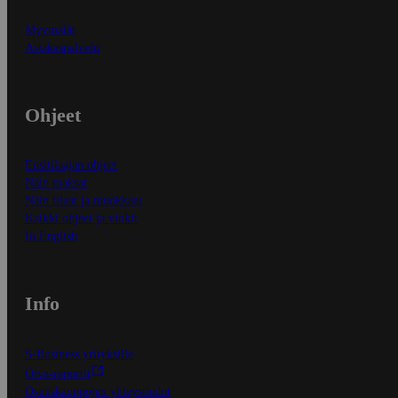
Myymälät
Asiakaspalvelu
Ohjeet
Ensitilaajan ohjeet
Näin maksat
Näin tilaat ja muokkaat
Kaikki ohjeet ja vinkit
In English
Info
S-Business yrityksille
Oiva-raportit
Osuuskauppojen yhteystiedot