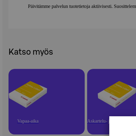
Päivitämme palvelun tuotetietoja aktiivisesti. Suositte
Katso myös
Vapaa-aika
Askartelu- ja toimistotarv