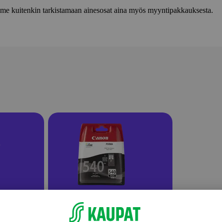
lemme kuitenkin tarkistamaan ainesosat aina myös myyntipakkauksesta.
ikkeet
Mustekasetit ja tulostimen musteet