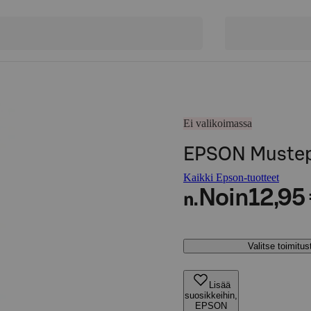
Ei valikoimassa
EPSON Mustep
Kaikki Epson-tuotteet
Noin
12,95
n.
Valitse toimitu
Lisää
suosikkeihin,
EPSON