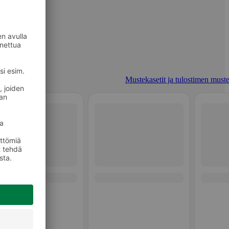
Mustekasetit ja tulostimen muste