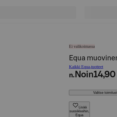
Ei valikoimassa
Equa muovinen
Kaikki Equa-tuotteet
Noin
14,90
n.
Valitse toimitu
Lisää
suosikkeihin,
Equa