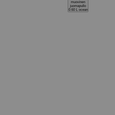
muovinen
juomapullo
0.60 L ocean