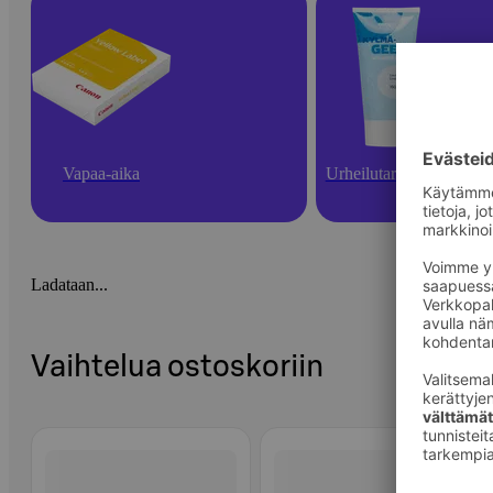
Vapaa-aika
Urheilutarvikkeet
Ladataan...
Vaihtelua ostoskoriin
Ohita listaus