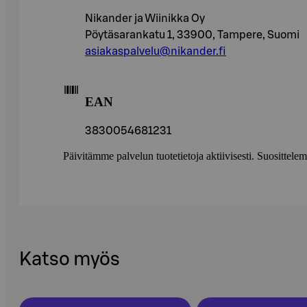
Nikander ja Wiinikka Oy
Pöytäsarankatu 1, 33900, Tampere, Suomi
asiakaspalvelu@nikander.fi
EAN
3830054681231
Päivitämme palvelun tuotetietoja aktiivisesti. Suositte
Katso myös