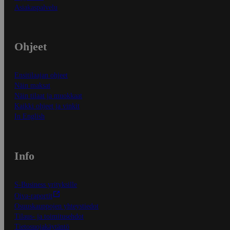
Asiakaspalvelu
Ohjeet
Ensitilaajan ohjeet
Näin maksat
Näin tilaat ja muokkaat
Kaikki ohjeet ja vinkit
In English
Info
S-Business yrityksille
Oiva-raportit
Osuuskauppojen yhteystiedot
Tilaus- ja toimitusehdot
Tietosuojakäytäntö