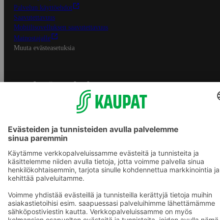
Palvelun käyttöehdot
Saavutettavuus
Mobiilisovelluksen saavutettavuus
Mainostajalle
Muuta evästeasetuksia
S-ryhmän palvelut
S-ryhmä
Asiakasomistajuus
Yhteishyvä Ruoka -sovellus
S-ostoslista -sovellus
Prisma.fi
Sokos.fi
S-Pankki
Yhteishyvä
Sokos Hotels
Raflaamo