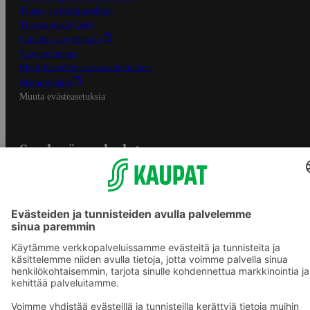
Tilaus- ja toimitusehdot
Tietosuojakäytäntö
Palvelun käyttöehdot
Saavutettavuus
Mobiilisovelluksen saavutettavuus
Mainostajalle
Muuta evästeasetuksia
S-ryhmän palvelut
S-ryhmä
Asiakasomistajuus
Yhteishyvä Ruoka -sovellus
S-ostoslista -sovellus
Prisma.fi
Sokos.fi
S-Pankki
Yhteishyvä