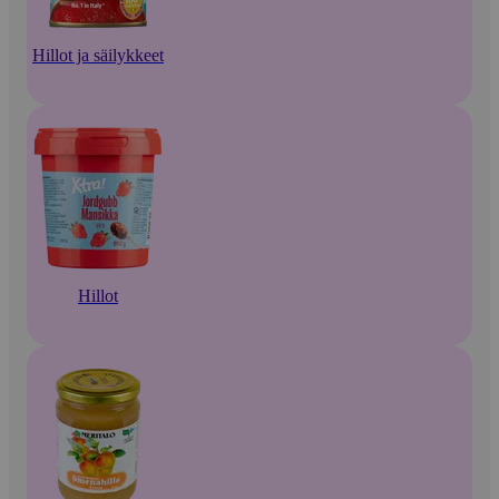
Hillot ja säilykkeet
Hillot