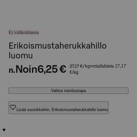
Ei valikoimassa
Erikoismustaherukkahillo
luomu
vertailuhinta 27,17
Noin
6,25 €
27,17 €/kg
n.
€/kg
Valitse toimitustapa
Lisää suosikkeihin, Erikoismustaherukkahillo luomu