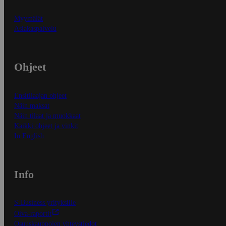
Myymälät
Asiakaspalvelu
Ohjeet
Ensitilaajan ohjeet
Näin maksat
Näin tilaat ja muokkaat
Kaikki ohjeet ja vinkit
In English
Info
S-Business yrityksille
Oiva-raportit
Osuuskauppojen yhteystiedot